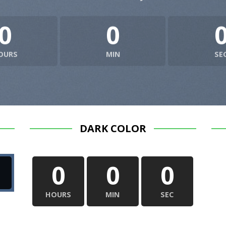
0
0
OURS
MIN
SE
DARK COLOR
0
0
0
HOURS
MIN
SEC