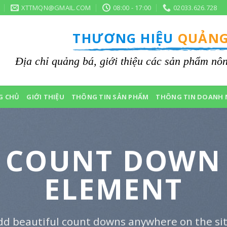
XTTMQN@GMAIL.COM
08:00 - 17:00
02033.626.728
THƯƠNG HIỆU
QUẢNG
Địa chỉ quảng bá, giới thiệu các sản phẩm n
G CHỦ
GIỚI THIỆU
THÔNG TIN SẢN PHẨM
THÔNG TIN DOANH 
COUNT DOWN
ELEMENT
dd beautiful count downs anywhere on the sit