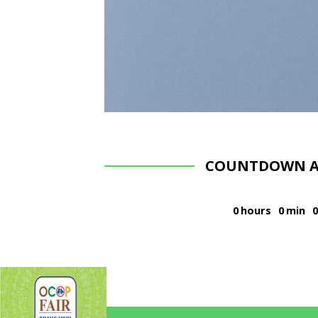
COUNTDOWN A
0
hours
0
min