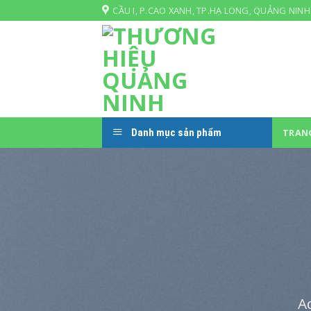
Skip
CẦU I, P.CAO XANH, TP.HẠ LONG, QUẢNG NINH
to
content
Danh mục sản phẩm
TRAN
A