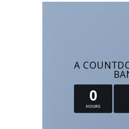
A COUNTDO
BA
0
HOURS