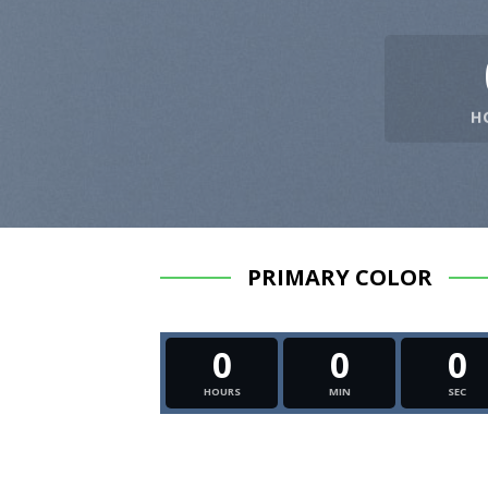
H
PRIMARY COLOR
0
0
0
HOURS
MIN
SEC