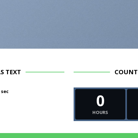
S TEXT
COUNT
0
sec
0
HOURS