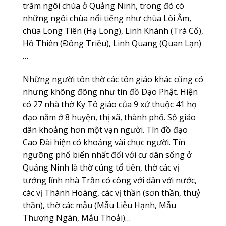
trăm ngôi chùa ở Quảng Ninh, trong đó có
những ngôi chùa nổi tiếng như chùa Lôi Âm,
chùa Long Tiên (Hạ Long), Linh Khánh (Trà Cổ),
Hồ Thiên (Ðông Triều), Linh Quang (Quan Lạn)
…
Những người tôn thờ các tôn giáo khác cũng có
nhưng không đông như tín đồ Ðạo Phật. Hiện
có 27 nhà thờ Ky Tô giáo của 9 xứ thuộc 41 họ
đạo nằm ở 8 huyện, thị xã, thành phố. Số giáo
dân khoảng hơn một vạn người. Tín đồ đạo
Cao Ðài hiện có khoảng vài chục người. Tín
ngưỡng phổ biến nhất đối với cư dân sống ở
Quảng Ninh là thờ cúng tổ tiên, thờ các vị
tướng lĩnh nhà Trần có công với dân với nước,
các vị Thành Hoàng, các vị thần (sơn thần, thuỷ
thần), thờ các mẫu (Mẫu Liễu Hạnh, Mẫu
Thượng Ngàn, Mẫu Thoải)…