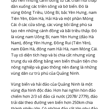
tạo nên những cánh đồng từ các chân núi thấp
dần xuống các triền sông và bờ biển. Đó là
vùng Đông Triều, Uông Bí, bắc Yên Hưng, nam
Tiên Yên, Đầm Hà, Hải Hà và một phần Móng
Cái. ở các cửa sông, các vùng bồi lắng phù sa
tạo nên những cánh đồng và bãi triều thấp. Đó
là vùng nam Uông Bí, nam Yên Hưng (đảo Hà
Nam), đông Yên Hưng, Đồng Rui (Tiên Yên),
nam Đầm Hà, đông nam Hải Hà, nam Móng Cái.
Tuy có diện tích hẹp và bị chia cắt nhưng vùng
trung du và đồng bằng ven biển thuận tiện cho
nông nghiệp và giao thông nên đang là những
vùng dân cư trù phú của Quảng Ninh.
Vùng biển và hải đảo của Quảng Ninh là một
vùng địa hình độc đáo. Hơn hai nghìn hòn đảo
chiếm hơn 2/3 số đảo cả nước (2078/ 2779), đảo
trải dài theo đường ven biển hơn 250km chia
thành nhiều lớp. Có những đảo rất lớn như đảo