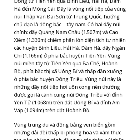
Đông từ Tiên Yên qua Bình Liêu, Hải Hà, Đầm
Hà đến Móng Cái. Đây là vùng nối tiếp của vùng
núi Thập Vạn Đại Sơn từ Trung Quốc, hướng
chủ đạo là đông bắc – tây nam. Có hai dãy núi
chính: dãy Quảng Nam Châu (1.507m) và Cao
Xiêm (1.330m) chiếm phần lớn diện tích tự nhiên
các huyện Bình Liêu, Hải Hà, Đầm Hà, dãy Ngàn
Chi (1.166m) ở phía bắc huyện Tiên Yên. Vùng
núi miền tây từ Tiên Yên qua Ba Chẽ, Hoành
Bồ, phía bắc thị xã Uông Bí và thấp dần xuống
ở phía bắc huyện Đông Triều. Vùng núi này là
những dãy nối tiếp hơi uốn cong nên thường
được gọi là cánh cung núi Đông Triều với đỉnh
Yên Tử (1.068m) trên đất Uông Bí và đỉnh Am
Váp (1.094m) trên đất Hoành Bồ.
Vùng trung du và đồng bằng ven biển gồm
những dải đồi thấp bị phong hoá và xâm thực