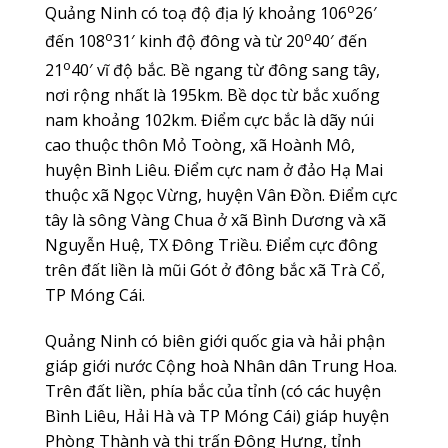
o
Quảng Ninh có toạ độ địa lý khoảng 106
26′
o
o
đến 108
31′ kinh độ đông và từ 20
40′ đến
o
21
40′ vĩ độ bắc. Bề ngang từ đông sang tây,
nơi rộng nhất là 195km. Bề dọc từ bắc xuống
nam khoảng 102km. Điểm cực bắc là dãy núi
cao thuộc thôn Mỏ Toòng, xã Hoành Mô,
huyện Bình Liêu. Điểm cực nam ở đảo Hạ Mai
thuộc xã Ngọc Vừng, huyện Vân Đồn. Điểm cực
tây là sông Vàng Chua ở xã Bình Dương và xã
Nguyễn Huệ, TX Đông Triều. Điểm cực đông
trên đất liền là mũi Gót ở đông bắc xã Trà Cổ,
TP Móng Cái.
Quảng Ninh có biên giới quốc gia và hải phận
giáp giới nước Cộng hoà Nhân dân Trung Hoa.
Trên đất liền, phía bắc của tỉnh (có các huyện
Bình Liêu, Hải Hà và TP Móng Cái) giáp huyện
Phòng Thành và thị trấn Đông Hưng, tỉnh