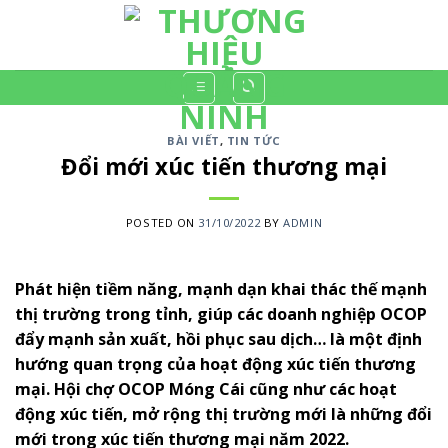
Skip
to
content
BÀI VIẾT
,
TIN TỨC
Đổi mới xúc tiến thương mại
POSTED ON
31/10/2022
BY
ADMIN
Phát hiện tiềm năng, mạnh dạn khai thác thế mạnh
thị trường trong tỉnh, giúp các doanh nghiệp OCOP
đẩy mạnh sản xuất, hồi phục sau dịch… là một định
hướng quan trọng của hoạt động xúc tiến thương
mại. Hội chợ OCOP Móng Cái cũng như các hoạt
động xúc tiến, mở rộng thị trường mới là những đổi
mới trong xúc tiến thương mại năm 2022.