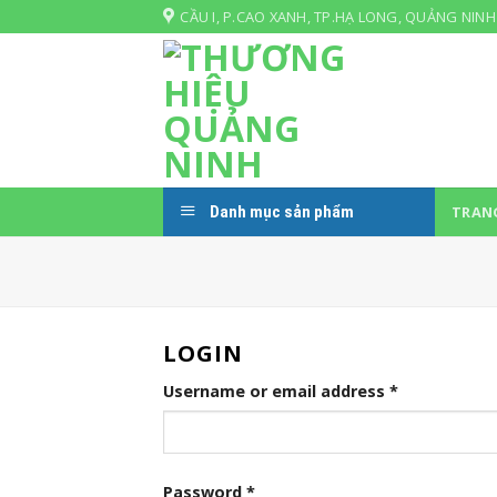
Skip
CẦU I, P.CAO XANH, TP.HẠ LONG, QUẢNG NINH
to
content
Danh mục sản phẩm
TRAN
LOGIN
Username or email address
*
Password
*