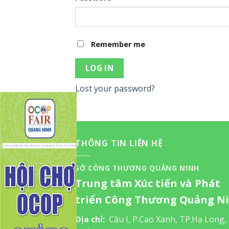
Remember me
LOG IN
Lost your password?
THÔNG TIN LIÊN HỆ
SỞ CÔNG THƯƠNG QUẢNG NINH
Trung tâm Xúc tiến và Phát
triển Công Thương Quảng N
Địa chỉ:
Cầu I, P.Cao Xanh, TP.Hạ Long,