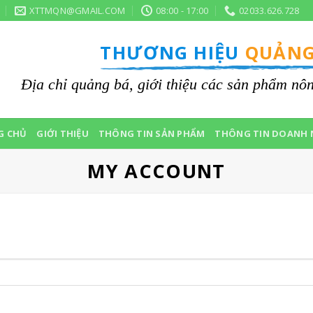
XTTMQN@GMAIL.COM
08:00 - 17:00
02033.626.728
THƯƠNG HIỆU
QUẢNG
Địa chỉ quảng bá, giới thiệu các sản phẩm n
G CHỦ
GIỚI THIỆU
THÔNG TIN SẢN PHẨM
THÔNG TIN DOANH 
MY ACCOUNT