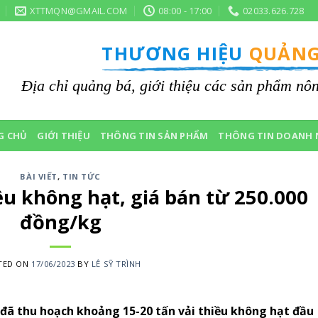
XTTMQN@GMAIL.COM
08:00 - 17:00
02033.626.728
THƯƠNG HIỆU
QUẢNG
Địa chỉ quảng bá, giới thiệu các sản phẩm n
G CHỦ
GIỚI THIỆU
THÔNG TIN SẢN PHẨM
THÔNG TIN DOANH 
BÀI VIẾT
,
TIN TỨC
ều không hạt, giá bán từ 250.000
đồng/kg
TED ON
17/06/2023
BY
LÊ SỸ TRÌNH
ã thu hoạch khoảng 15-20 tấn vải thiều không hạt đầu