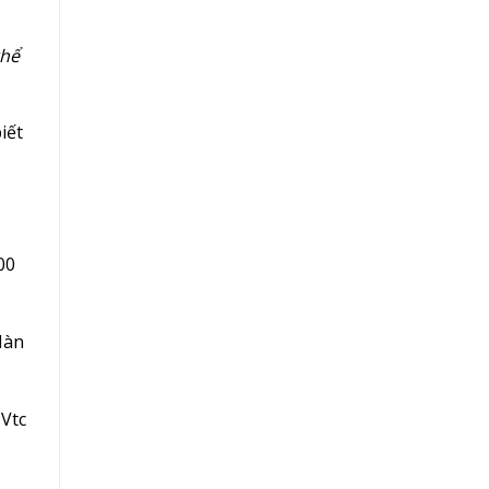
thể
iết
00
Hàn
Vtc