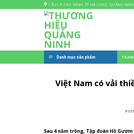
Skip
CẦU I, P.CAO XANH, TP.HẠ LONG, QUẢNG NINH
to
content
Danh mục sản phẩm
TRAN
Việt Nam có vải thi
POS
Sau 4 năm trồng, Tập đoàn Hồ Gươm đ