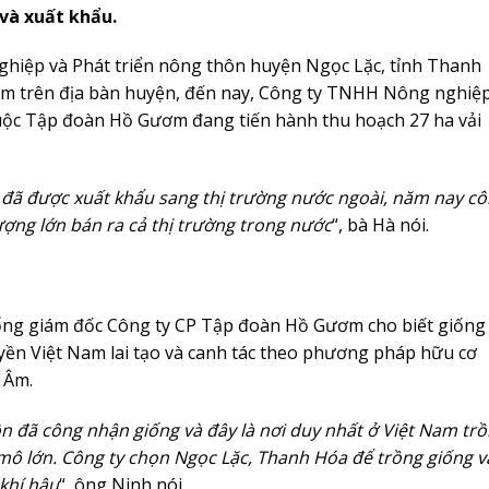
 và xuất khẩu.
hiệp và Phát triển nông thôn huyện Ngọc Lặc, tỉnh Thanh
ệm trên địa bàn huyện, đến nay, Công ty TNHH Nông nghiệ
c Tập đoàn Hồ Gươm đang tiến hành thu hoạch 27 ha vải
 đã được xuất khẩu sang thị trường nước ngoài, năm nay c
lượng lớn bán ra cả thị trường trong nước
“, bà Hà nói.
ng giám đốc Công ty CP Tập đoàn Hồ Gươm cho biết giống 
uyền Việt Nam lai tạo và canh tác theo phương pháp hữu cơ
 Âm.
n đã công nhận giống và đây là nơi duy nhất ở Việt Nam tr
 mô lớn. Công ty chọn Ngọc Lặc, Thanh Hóa để trồng giống v
khí hậu
“, ông Ninh nói.