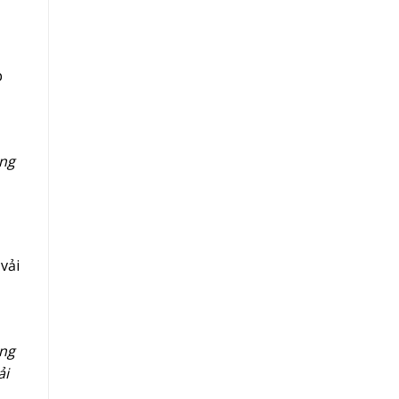
p
ông
vải
ồng
ải