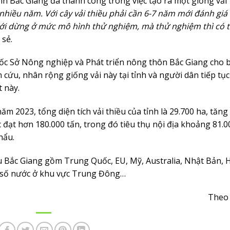
 Bắc Giang đã thành công trong việc tạo ra một giống vải
nhiều năm. Với cây vải thiều phải cần 6-7 năm mới đánh giá
mới dừng ở mức mô hình thử nghiệm, mà thử nghiệm thì có 
 sẻ.
ốc Sở Nông nghiệp và Phát triển nông thôn Bắc Giang cho b
 cứu, nhân rộng giống vải này tại tỉnh và người dân tiếp tục
t này.
 2023, tổng diện tích vải thiều của tỉnh là 29.700 ha, tăng
 đạt hơn 180.000 tấn, trong đó tiêu thụ nội địa khoảng 81.0
hẩu.
ều Bắc Giang gồm Trung Quốc, EU, Mỹ, Australia, Nhật Bản, 
 số nước ở khu vực Trung Đông…
Theo 