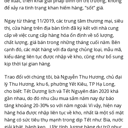
đề xuất, triển khai giải pháp bình ổn thị trường, không
để xảy ra tình trạng khan hiếm hàng, “sốt” giá.
Ngay từ tháng 11/2019, các trung tâm thương mại, siêu
thị, cửa hàng trên địa bàn tỉnh đã ký kết với nhà cung
cấp về việc cung cấp hàng hóa ổn định về số lượng,
chất lượng, giá bán trong những tháng cuối năm. Bên
cạnh đó, các mặt hàng với đa dạng chủng loại, mẫu mã,
kiểu dáng liên tục được nhập về kho, cũng như bổ sung
kịp thời tại gian hàng.
Trao đổi với chúng tôi, bà Nguyễn Thu Hương, chủ đại
lý Thu Hương, khu 6, phường Yết Kiêu, TP Hạ Long,
cho biết: Tết Dương lịch và Tết Nguyên đán 2020 khá
gần nhau, do đó nhu cầu mua sắm năm nay dự báo
tăng khoảng 20-30% so với năm ngoái. Vì vậy, hiện nay
hàng hóa được nhập liên tục về kho, nhất là một số mặt
hàng có sức tiêu thụ mạnh trong dịp Tết như: Bia, nước
giải khát, bánh kẹo… Ước tính, lượng hàng dự trữ phục