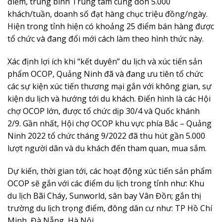
điểm, trung bình Trung tâm cũng đón 5.000
khách/tuần, doanh số đạt hàng chục triệu đồng/ngày.
Hiện trong tỉnh hiện có khoảng 25 điểm bán hàng được
tổ chức và đang đổi mới cách làm theo hình thức này.
Xác định lợi ích khi “kết duyên” du lịch và xúc tiến sản
phẩm OCOP, Quảng Ninh đã và đang ưu tiên tổ chức
các sự kiện xúc tiến thương mại gắn với không gian, sự
kiện du lịch và hướng tới du khách. Điển hình là các Hội
chợ OCOP lớn, được tổ chức dịp 30/4 và Quốc khánh
2/9. Gần nhất, Hội chợ OCOP khu vực phía Bắc – Quảng
Ninh 2022 tổ chức tháng 9/2022 đã thu hút gần 5.000
lượt người dân và du khách đến tham quan, mua sắm.
Dự kiến, thời gian tới, các hoạt động xúc tiến sản phẩm
OCOP sẽ gắn với các điểm du lịch trong tỉnh như: Khu
du lịch Bãi Cháy, Sunworld, sân bay Vân Đồn; gắn thị
trường du lịch trọng điểm, đông dân cư như: TP Hồ Chí
Minh, Đà Nẵng, Hà Nội…