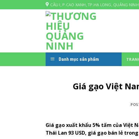
Skip
CẦU I, P.CAO XANH, TP.HẠ LONG, QUẢNG NINH
to
content
Danh mục sản phẩm
TRAN
Giá gạo Việt Na
POS
Giá gạo xuất khẩu 5% tấm của Việt N
Thái Lan 93 USD, giá gạo bán lẻ tro