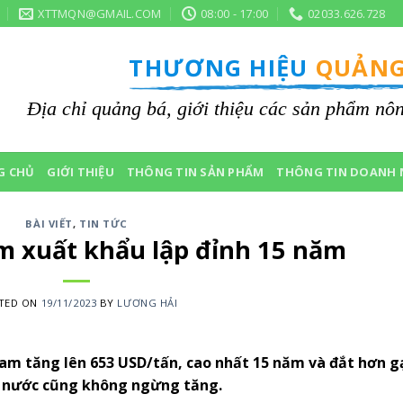
XTTMQN@GMAIL.COM
08:00 - 17:00
02033.626.728
THƯƠNG HIỆU
QUẢNG
Địa chỉ quảng bá, giới thiệu các sản phẩm n
G CHỦ
GIỚI THIỆU
THÔNG TIN SẢN PHẨM
THÔNG TIN DOANH 
BÀI VIẾT
,
TIN TỨC
m xuất khẩu lập đỉnh 15 năm
TED ON
19/11/2023
BY
LƯƠNG HẢI
am tăng lên 653 USD/tấn, cao nhất 15 năm và đắt hơn g
ng nước cũng không ngừng tăng.