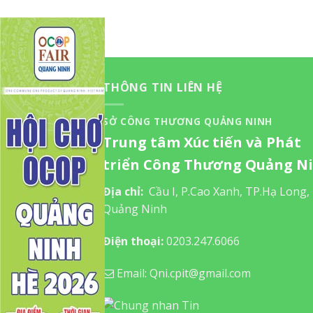
THÔNG TIN LIÊN HỆ
SỞ CÔNG THƯƠNG QUẢNG NINH
Trung tâm Xúc tiến và Phát
triển Công Thương Quảng N
Địa chỉ:
Cầu I, P.Cao Xanh, TP.Hạ Long,
Quảng Ninh
Điện thoại:
0203.247.6066
Email: Qni.cpit@gmail.com