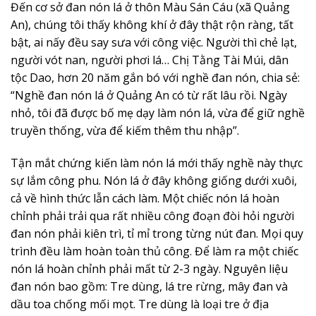
Đến cơ sở đan nón lá ở thôn Màu Sán Cáu (xã Quảng
An), chúng tôi thấy không khí ở đây thật rộn ràng, tất
bật, ai nấy đều say sưa với công việc. Người thì chẻ lạt,
người vót nan, người phơi lá… Chị Tằng Tài Múi, dân
tộc Dao, hơn 20 năm gắn bó với nghề đan nón, chia sẻ:
“Nghề đan nón lá ở Quảng An có từ rất lâu rồi. Ngày
nhỏ, tôi đã được bố mẹ dạy làm nón lá, vừa để giữ nghề
truyền thống, vừa để kiếm thêm thu nhập”.
Tận mắt chứng kiến làm nón lá mới thấy nghề này thực
sự lắm công phu. Nón lá ở đây không giống dưới xuôi,
cả về hình thức lẫn cách làm. Một chiếc nón lá hoàn
chỉnh phải trải qua rất nhiều công đoạn đòi hỏi người
đan nón phải kiên trì, tỉ mỉ trong từng nút đan. Mọi quy
trình đều làm hoàn toàn thủ công. Để làm ra một chiếc
nón lá hoàn chỉnh phải mất từ 2-3 ngày. Nguyên liệu
đan nón bao gồm: Tre dùng, lá tre rừng, mây đan và
dầu toa chống mối mọt. Tre dùng là loại tre ở địa