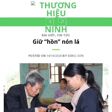
Skip
to
content
BÀI VIẾT
,
TIN TỨC
Giữ “hồn” nón lá
POSTED ON
14/10/2020
BY
ĐẶNG SƠN