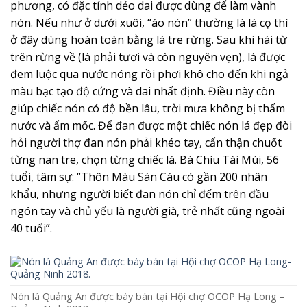
phương, có đặc tính dẻo dai được dùng để làm vành
nón. Nếu như ở dưới xuôi, “áo nón” thường là lá cọ thì
ở đây dùng hoàn toàn bằng lá tre rừng. Sau khi hái từ
trên rừng về (lá phải tươi và còn nguyên vẹn), lá được
đem luộc qua nước nóng rồi phơi khô cho đến khi ngả
màu bạc tạo độ cứng và dai nhất định. Điều này còn
giúp chiếc nón có độ bền lâu, trời mưa không bị thấm
nước và ẩm mốc. Để đan được một chiếc nón lá đẹp đòi
hỏi người thợ đan nón phải khéo tay, cẩn thận chuốt
từng nan tre, chọn từng chiếc lá. Bà Chíu Tài Múi, 56
tuổi, tâm sự: “Thôn Màu Sán Cáu có gần 200 nhân
khẩu, nhưng người biết đan nón chỉ đếm trên đầu
ngón tay và chủ yếu là người già, trẻ nhất cũng ngoài
40 tuổi”.
Nón lá Quảng An được bày bán tại Hội chợ OCOP Hạ Long –