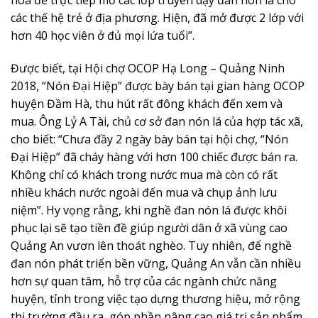
hóa để trực tiếp mở các lớp truyền dạy đan nón lá cho
các thế hệ trẻ ở địa phương. Hiện, đã mở được 2 lớp với
hơn 40 học viên ở đủ mọi lứa tuổi”.
Được biết, tại Hội chợ OCOP Hạ Long – Quảng Ninh
2018, “Nón Đại Hiệp” được bày bán tại gian hàng OCOP
huyện Đầm Hà, thu hút rất đông khách đến xem và
mua. Ông Lỷ A Tài, chủ cơ sở đan nón lá của hợp tác xã,
cho biết: “Chưa đầy 2 ngày bày bán tại hội chợ, “Nón
Đại Hiệp” đã cháy hàng với hơn 100 chiếc được bán ra.
Không chỉ có khách trong nước mua mà còn có rất
nhiều khách nước ngoài đến mua và chụp ảnh lưu
niệm”. Hy vọng rằng, khi nghề đan nón lá được khôi
phục lại sẽ tạo tiền đề giúp người dân ở xã vùng cao
Quảng An vươn lên thoát nghèo. Tuy nhiên, để nghề
đan nón phát triển bền vững, Quảng An vẫn cần nhiều
hơn sự quan tâm, hỗ trợ của các ngành chức năng
huyện, tỉnh trong việc tạo dựng thương hiệu, mở rộng
thị trường đầu ra, góp phần nâng cao giá trị sản phẩm