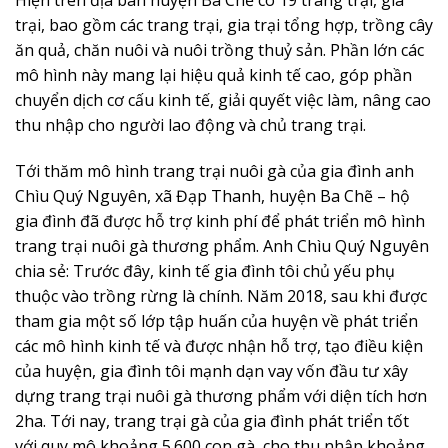
trại, bao gồm các trang trại, gia trại tổng hợp, trồng cây
ăn quả, chăn nuôi và nuôi trồng thuỷ sản. Phần lớn các
mô hình này mang lại hiệu quả kinh tế cao, góp phần
chuyển dịch cơ cấu kinh tế, giải quyết việc làm, nâng cao
thu nhập cho người lao động và chủ trang trại.
Tới thăm mô hình trang trại nuôi gà của gia đình anh
Chìu Quý Nguyên, xã Đạp Thanh, huyện Ba Chẽ – hộ
gia đình đã được hỗ trợ kinh phí để phát triển mô hình
trang trại nuôi gà thương phẩm. Anh Chìu Quý Nguyên
chia sẻ: Trước đây, kinh tế gia đình tôi chủ yếu phụ
thuộc vào trồng rừng là chính. Năm 2018, sau khi được
tham gia một số lớp tập huấn của huyện về phát triển
các mô hình kinh tế và được nhận hỗ trợ, tạo điều kiện
của huyện, gia đình tôi mạnh dạn vay vốn đầu tư xây
dựng trang trại nuôi gà thương phẩm với diện tích hơn
2ha. Tới nay, trang trại gà của gia đình phát triển tốt
với quy mô khoảng 5.600 con gà, cho thu nhập khoảng