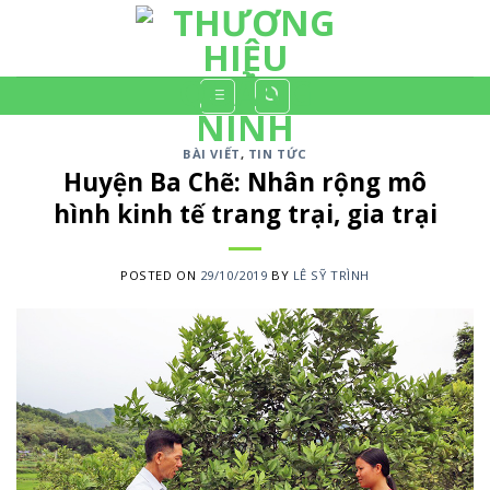
Skip
to
content
BÀI VIẾT
,
TIN TỨC
Huyện Ba Chẽ: Nhân rộng mô
hình kinh tế trang trại, gia trại
POSTED ON
29/10/2019
BY
LÊ SỸ TRÌNH