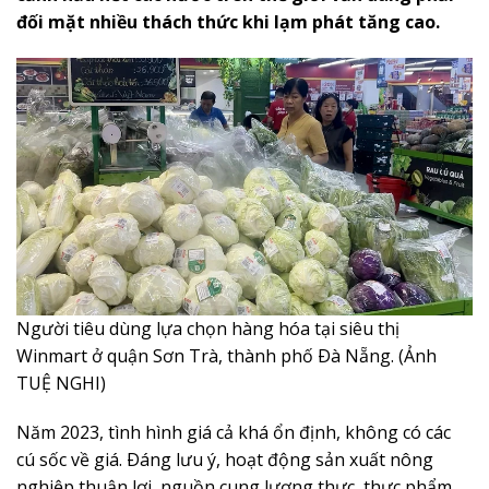
đối mặt nhiều thách thức khi lạm phát tăng cao.
Người tiêu dùng lựa chọn hàng hóa tại siêu thị
Winmart ở quận Sơn Trà, thành phố Ðà Nẵng. (Ảnh
TUỆ NGHI)
Năm 2023, tình hình giá cả khá ổn định, không có các
cú sốc về giá. Ðáng lưu ý, hoạt động sản xuất nông
nghiệp thuận lợi, nguồn cung lương thực, thực phẩm