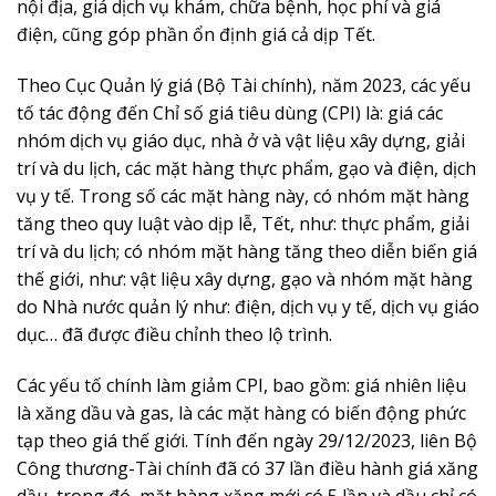
nội địa, giá dịch vụ khám, chữa bệnh, học phí và giá
điện, cũng góp phần ổn định giá cả dịp Tết.
Theo Cục Quản lý giá (Bộ Tài chính), năm 2023, các yếu
tố tác động đến Chỉ số giá tiêu dùng (CPI) là: giá các
nhóm dịch vụ giáo dục, nhà ở và vật liệu xây dựng, giải
trí và du lịch, các mặt hàng thực phẩm, gạo và điện, dịch
vụ y tế. Trong số các mặt hàng này, có nhóm mặt hàng
tăng theo quy luật vào dịp lễ, Tết, như: thực phẩm, giải
trí và du lịch; có nhóm mặt hàng tăng theo diễn biến giá
thế giới, như: vật liệu xây dựng, gạo và nhóm mặt hàng
do Nhà nước quản lý như: điện, dịch vụ y tế, dịch vụ giáo
dục… đã được điều chỉnh theo lộ trình.
Các yếu tố chính làm giảm CPI, bao gồm: giá nhiên liệu
là xăng dầu và gas, là các mặt hàng có biến động phức
tạp theo giá thế giới. Tính đến ngày 29/12/2023, liên Bộ
Công thương-Tài chính đã có 37 lần điều hành giá xăng
dầu, trong đó, mặt hàng xăng mới có 5 lần và dầu chỉ có