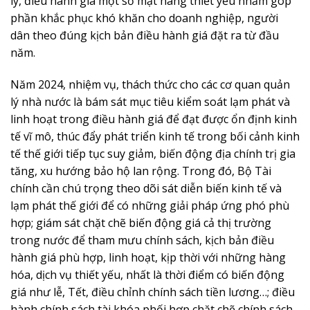
lý, điều hành giá một số mặt hàng thiết yếu nhằm góp
phần khắc phục khó khăn cho doanh nghiệp, người
dân theo đúng kịch bản điều hành giá đặt ra từ đầu
năm.
Năm 2024, nhiệm vụ, thách thức cho các cơ quan quản
lý nhà nước là bám sát mục tiêu kiểm soát lạm phát và
linh hoạt trong điều hành giá để đạt được ổn định kinh
tế vĩ mô, thúc đẩy phát triển kinh tế trong bối cảnh kinh
tế thế giới tiếp tục suy giảm, biến động địa chính trị gia
tăng, xu hướng bảo hộ lan rộng. Trong đó, Bộ Tài
chính cần chú trọng theo dõi sát diễn biến kinh tế và
lạm phát thế giới để có những giải pháp ứng phó phù
hợp; giám sát chặt chẽ biến động giá cả thị trường
trong nước để tham mưu chính sách, kịch bản điều
hành giá phù hợp, linh hoạt, kịp thời với những hàng
hóa, dịch vụ thiết yếu, nhất là thời điểm có biến động
giá như lễ, Tết, điều chỉnh chính sách tiền lương…; điều
hành chính sách tài khóa phối hợp chặt chẽ chính sách