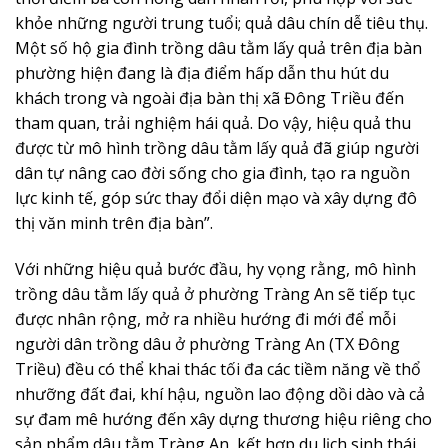
khỏe những người trung tuổi; quả dâu chín dễ tiêu thụ.
Một số hộ gia đình trồng dâu tằm lấy quả trên địa bàn
phường hiện đang là địa điểm hấp dẫn thu hút du
khách trong và ngoài địa bàn thị xã Đông Triều đến
tham quan, trải nghiệm hái quả. Do vậy, hiệu quả thu
được từ mô hình trồng dâu tằm lấy quả đã giúp người
dân tự nâng cao đời sống cho gia đình, tạo ra nguồn
lực kinh tế, góp sức thay đổi diện mạo và xây dựng đô
thị văn minh trên địa bàn”.
Với những hiệu quả bước đầu, hy vọng rằng, mô hình
trồng dâu tằm lấy quả ở phường Tràng An sẽ tiếp tục
được nhân rộng, mở ra nhiều hướng đi mới để mỗi
người dân trồng dâu ở phường Tràng An (TX Đông
Triều) đều có thể khai thác tối đa các tiềm năng về thổ
nhưỡng đất đai, khí hậu, nguồn lao động dồi dào và cả
sự đam mê hướng đến xây dựng thương hiệu riêng cho
sản phẩm dâu tằm Tràng An, kết hợp du lịch sinh thái