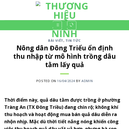
Skip
to
content
BÀI VIẾT
,
TIN TỨC
Nông dân Đông Triểu ổn định
thu nhập từ mô hình trồng dâu
tằm lấy quả
POSTED ON
16/04/2024
BY
ADMIN
Thời điểm này, quả dâu tằm được trồng ở phường
Tràng An (TX Đông Triều) đang chín rộ; không khí
thu hoạch và hoạt động mua bán quả dâu diễn ra
nhộn nhịp. Mặc dù thời tiết nắng nóng khiến công
việc thu hoạch quả dâu vất vả hơn, nhưng bà con