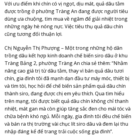
Với ưu điểm khi chín có vị ngọt, dịu mát, quả dâu tằm
được trồng ở phường Tràng An đang được người tiêu
dùng ưa chuộng, tìm mua về ngâm để giải nhiệt trong
những ngày hè nóng nực. Việc tiêu thụ quả dâu chín
cũng tương đối thuận lợi.
Chị Nguyễn Thị Phượng – Một trong những hộ dân
trồng dâu kết hợp kinh doanh chế biến siro dâu ở khu
Tràng Bảng 2, phường Tràng An chia sẻ thêm: “Nhằm
nâng cao giá trị từ dâu tằm, thay vì bán quả dâu tươi
chín, gia đình tôi đã mạnh dạn đầu tư máy móc, thiết bị
và tìm tòi, học hỏi để chế biến sản phẩm quả dâu chín
thành siro, đang được chị em yêu thích. Qua tìm hiểu
trên mạng, tôi được biết quả dâu chín không chỉ thanh
nhiệt, mát gan mà còn giúp tăng sắc đen cho mái tóc và
chữa bệnh khó ngủ. Mỗi ngày, gia đình tôi đều chế biến
và bán ra thị trường vài chục lít siro dâu và đem lại thu
nhập đáng kể để trang trải cuộc sống gia đình”.