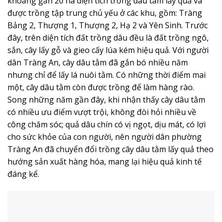
khoảng gần 20 ha diện tích trồng dâu tằm lấy quả và
được trồng tập trung chủ yếu ở các khu, gồm: Tràng
Bảng 2, Thượng 1, Thượng 2, Hạ 2 và Yên Sinh. Trước
đây, trên diện tích đất trồng dâu đều là đất trồng ngô,
sắn, cây lấy gỗ và gieo cấy lúa kém hiệu quả. Với người
dân Tràng An, cây dâu tằm đã gắn bó nhiều năm
nhưng chỉ để lấy lá nuôi tằm. Có những thời điểm mai
một, cây dâu tằm còn được trồng để làm hàng rào.
Song những năm gần đây, khi nhận thấy cây dâu tằm
có nhiều ưu điểm vượt trội, không đòi hỏi nhiều về
công chăm sóc; quả dâu chín có vị ngọt, dịu mát, có lợi
cho sức khỏe của con người, nên người dân phường
Tràng An đã chuyển đổi trồng cây dâu tằm lấy quả theo
hướng sản xuất hàng hóa, mang lại hiệu quả kinh tế
đáng kể.