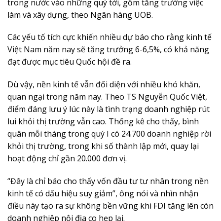
trong nước vào những quý tới, gồm tăng trưởng việc
làm và xây dựng, theo Ngân hàng UOB.
Các yếu tố tích cực khiến nhiều dự báo cho rằng kinh tế
Việt Nam năm nay sẽ tăng trưởng 6-6,5%, có khả năng
đạt được mục tiêu Quốc hội đề ra.
Dù vậy, nền kinh tế vẫn đối diện với nhiều khó khăn,
quan ngại trong năm nay. Theo TS Nguyễn Quốc Việt,
điểm đáng lưu ý lúc này là tình trạng doanh nghiệp rút
lui khỏi thị trường vẫn cao. Thống kê cho thấy, bình
quân mỗi tháng trong quý I có 24.700 doanh nghiệp rời
khỏi thị trường, trong khi số thành lập mới, quay lại
hoạt động chỉ gần 20.000 đơn vị.
“Đây là chỉ báo cho thấy vốn đầu tư tư nhân trong nền
kinh tế có dấu hiệu suy giảm”, ông nói và nhìn nhận
điều này tạo ra sự không bền vững khi FDI tăng lên còn
doanh nghiệp nội địa co hẹp lại.