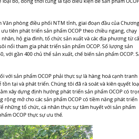
loại bỏ, đồng thời cũng là tạo điều kiện để sản phẩm OCO
Văn phòng điều phối NTM tỉnh, giai đoạn đầu của Chươn
ta ưu tiên phát triển sản phẩm OCOP theo chiều ngang, chạy
 nhân, hộ gia đình, tổ chức sản xuất và các địa phương từ c
 sôi nổi tham gia phát triển sản phẩm OCOP. Số lượng sản
 với gần 400 chủ thể sản xuất, chế biến sản phẩm OCOP. 
 đối với sản phẩm OCOP phải thực sự là hàng hoá cạnh tranh
ể tồn tại và phát triển. Chúng tôi đã rà soát và kiên quyết loạ
ằm xây dựng định hướng phát triển sản phẩm OCOP có trọ
ng rộng mở cho các sản phẩm OCOP có tiềm năng phát triển
 để những tổ chức, cá nhân thực sự tâm huyết với sản phẩm
n phẩm OCOP thực sự ưu thế.