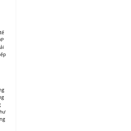
tế
OP
ải
iếp
ng
ng
g
như
êng