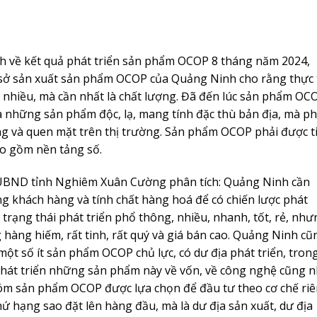
h về kết quả phát triển sản phẩm OCOP 8 tháng năm 2024,
 sở sản xuất sản phẩm OCOP của Quảng Ninh cho rằng thực 
nhiều, mà cần nhất là chất lượng. Đã đến lúc sản phẩm OC
là những sản phẩm độc, lạ, mang tính đặc thù bản địa, mà ph
 và quen mặt trên thị trường. Sản phẩm OCOP phải được t
ao gồm nền tảng số.
ch UBND tỉnh Nghiêm Xuân Cường phân tích: Quảng Ninh cần
 khách hàng và tính chất hàng hoá để có chiến lược phát
rạng thái phát triển phổ thông, nhiều, nhanh, tốt, rẻ, như
àng hiếm, rất tinh, rất quý và giá bán cao. Quảng Ninh cũ
một số ít sản phẩm OCOP chủ lực, có dư địa phát triển, tron
phát triển những sản phẩm này về vốn, về công nghệ cũng 
hóm sản phẩm OCOP được lựa chọn để đầu tư theo cơ chế ri
 thứ hạng sao đặt lên hàng đầu, mà là dư địa sản xuất, dư địa