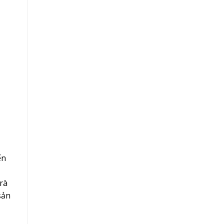
ến
rà
sản