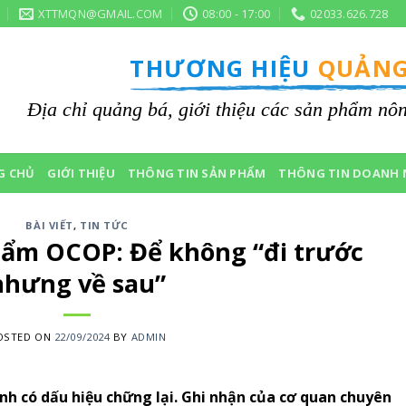
XTTMQN@GMAIL.COM
08:00 - 17:00
02033.626.728
THƯƠNG HIỆU
QUẢNG
Địa chỉ quảng bá, giới thiệu các sản phẩm n
G CHỦ
GIỚI THIỆU
THÔNG TIN SẢN PHẨM
THÔNG TIN DOANH 
BÀI VIẾT
,
TIN TỨC
hẩm OCOP: Để không “đi trước
nhưng về sau”
OSTED ON
22/09/2024
BY
ADMIN
 có dấu hiệu chững lại. Ghi nhận của cơ quan chuyên