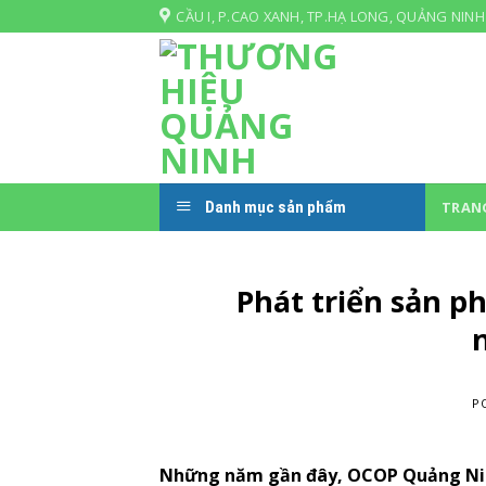
Skip
CẦU I, P.CAO XANH, TP.HẠ LONG, QUẢNG NINH
to
content
Danh mục sản phẩm
TRAN
Phát triển sản p
P
Những năm gần đây, OCOP Quảng Ninh