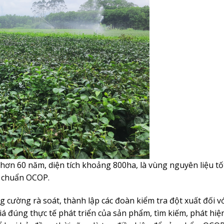
 hơn 60 năm, diện tích khoảng 800ha, là vùng nguyên liệu tố
u chuẩn OCOP.
g cường rà soát, thành lập các đoàn kiểm tra đột xuất đối v
á đúng thực tế phát triển của sản phẩm, tìm kiếm, phát hiệ