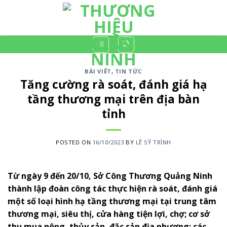
Skip
to
content
BÀI VIẾT
,
TIN TỨC
Tăng cường rà soát, đánh giá hạ
tầng thương mại trên địa bàn
tỉnh
POSTED ON
16/10/2023
BY
LÊ SỸ TRÌNH
Từ ngày 9 đến 20/10, Sở Công Thương Quảng Ninh
thành lập đoàn công tác thực hiện rà soát, đánh giá
một số loại hình hạ tầng thương mại tại trung tâm
thương mại, siêu thị, cửa hàng tiện lợi, chợ; cơ sở
thu mua nông, thủy sản, đặc sản địa phương; các