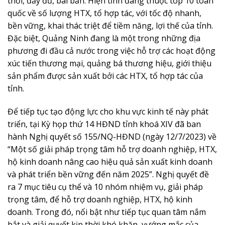
thời, đầy đủ, bài bản. Hiện tỉnh đang thuộc top 10 toàn
quốc về số lượng HTX, tổ hợp tác, với tốc độ nhanh,
bền vững, khai thác triệt để tiềm năng, lợi thế của tỉnh.
Đặc biệt, Quảng Ninh đang là một trong những địa
phương đi đầu cả nước trong việc hỗ trợ các hoạt động
xúc tiến thương mại, quảng bá thương hiệu, giới thiệu
sản phẩm được sản xuất bởi các HTX, tổ hợp tác của
tỉnh.
Để tiếp tục tạo động lực cho khu vực kinh tế này phát
triển, tại Kỳ họp thứ 14 HĐND tỉnh khoá XIV đã ban
hành Nghị quyết số 155/NQ-HĐND (ngày 12/7/2023) về
“Một số giải pháp trọng tâm hỗ trợ doanh nghiệp, HTX,
hộ kinh doanh nâng cao hiệu quả sản xuất kinh doanh
và phát triển bền vững đến năm 2025”. Nghị quyết đề
ra 7 mục tiêu cụ thể và 10 nhóm nhiệm vụ, giải pháp
trọng tâm, để hỗ trợ doanh nghiệp, HTX, hộ kinh
doanh. Trong đó, nổi bật như tiếp tục quan tâm nắm
bắt và giải quyết kịp thời khó khăn, vướng mắc của