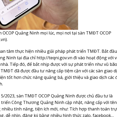
ẩm OCOP Quảng Ninh mọi lúc, mọi nơi tại sàn TMĐT OCOP
vn).
n tâm thực hiện nhiều giải pháp phát triển TMĐT. Bắt đầu
 Ninh tại địa chỉ http://teqni.gov.vn đi vào hoạt động với v
h nhà. Tiếp đó, để bắt nhịp được với sự phát triển như vũ bã
TMĐT đã được đầu tư nâng cấp tiệm cận với các sàn giao d
iện tốt hơn chức năng quảng bá, giới thiệu và giao dịch các 
h.
áng 5/2023, sàn TMĐT OCOP Quảng Ninh được chủ đầu tư là
 triển Công Thương Quảng Ninh cập nhật, nâng cấp với tên
hiều tính năng, tiện ích mới, như: Tích hợp thanh toán trự
ng, dễ nhìn, đăng ký bằng nhiều hình thức zalo, facebook…