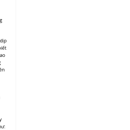
ng
dịp
iết
iao
g
yên
i
y
hư: