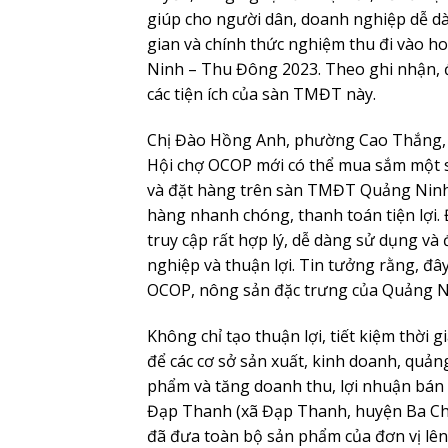
giúp cho người dân, doanh nghiệp dễ d
gian và chính thức nghiệm thu đi vào h
Ninh – Thu Đông 2023. Theo ghi nhận, đ
các tiện ích của sàn TMĐT này.
Chị Đào Hồng Anh, phường Cao Thắng, TP
Hội chợ OCOP mới có thể mua sắm một số
và đặt hàng trên sàn TMĐT Quảng Ninh, c
hàng nhanh chóng, thanh toán tiện lợi. Đ
truy cập rất hợp lý, dễ dàng sử dụng và
nghiệp và thuận lợi. Tin tưởng rằng, đâ
OCOP, nông sản đặc trưng của Quảng Nin
Không chỉ tạo thuận lợi, tiết kiệm thờ
để các cơ sở sản xuất, kinh doanh, quảng
phẩm và tăng doanh thu, lợi nhuận bán 
Đạp Thanh (xã Đạp Thanh, huyện Ba Chẽ)
đã đưa toàn bộ sản phẩm của đơn vị l