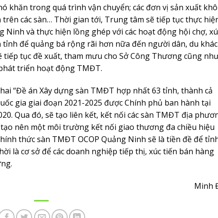
 khăn trong quá trình vận chuyển; các đơn vị sản xuất kh
rên các sàn… Thời gian tới, Trung tâm sẽ tiếp tục thực hiệ
Ninh và thực hiện lồng ghép với các hoạt động hội chợ, xú
àn tỉnh để quảng bá rộng rãi hơn nữa đến người dân, du khá
 sẽ tiếp tục đề xuất, tham mưu cho Sở Công Thương cũng nh
 phát triển hoạt động TMĐT.
hai “Đề án Xây dựng sàn TMĐT hợp nhất 63 tỉnh, thành cả
uốc gia giai đoạn 2021-2025 được Chính phủ ban hành tại
0. Qua đó, sẽ tạo liên kết, kết nối các sàn TMĐT địa phươ
 tạo nên một môi trường kết nối giao thương đa chiều hiệu
chính thức sàn TMĐT OCOP Quảng Ninh sẽ là tiền đề để tỉn
i là cơ sở để các doanh nghiệp tiếp thị, xúc tiến bán hàng
ững.
Minh 