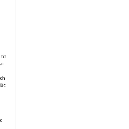
 từ
ai
o
ịch
đặc
c