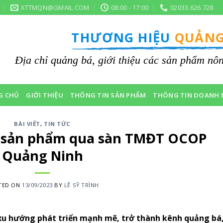
XTTMQN@GMAIL.COM
08:00 - 17:00
02033.626.728
THƯƠNG HIỆU
QUẢNG
Địa chỉ quảng bá, giới thiệu các sản phẩm n
G CHỦ
GIỚI THIỆU
THÔNG TIN SẢN PHẨM
THÔNG TIN DOANH 
BÀI VIẾT
,
TIN TỨC
ụ sản phẩm qua sàn TMĐT OCOP
Quảng Ninh
TED ON
13/09/2023
BY
LÊ SỸ TRÌNH
xu hướng phát triển mạnh mẽ, trở thành kênh quảng bá