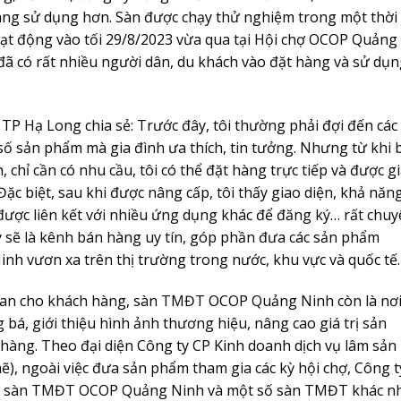
àng sử dụng hơn. Sàn được chạy thử nghiệm trong một thời
oạt động vào tối 29/8/2023 vừa qua tại Hội chợ OCOP Quảng
ã có rất nhiều người dân, du khách vào đặt hàng và sử dụ
 Hạ Long chia sẻ: Trước đây, tôi thường phải đợi đến các 
 sản phẩm mà gia đình ưa thích, tin tưởng. Nhưng từ khi b
hỉ cần có nhu cầu, tôi có thể đặt hàng trực tiếp và được g
ặc biệt, sau khi được nâng cấp, tôi thấy giao diện, khả năn
 được liên kết với nhiều ứng dụng khác để đăng ký… rất chu
y sẽ là kênh bán hàng uy tín, góp phần đưa các sản phẩm
h vươn xa trên thị trường trong nước, khu vực và quốc tế.
i gian cho khách hàng, sàn TMĐT OCOP Quảng Ninh còn là nơ
 bá, giới thiệu hình ảnh thương hiệu, nâng cao giá trị sản
hàng. Theo đại diện Công ty CP Kinh doanh dịch vụ lâm sản
, ngoài việc đưa sản phẩm tham gia các kỳ hội chợ, Công t
ên sàn TMĐT OCOP Quảng Ninh và một số sàn TMĐT khác n