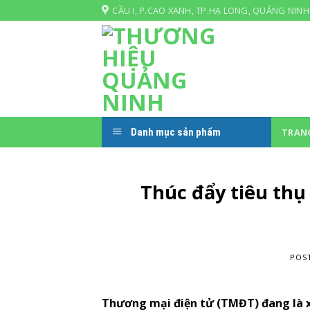
Skip
CẦU I, P.CAO XANH, TP.HẠ LONG, QUẢNG NINH
to
content
Danh mục sản phẩm
TRAN
Thúc đẩy tiêu th
POS
Thương mại điện tử (TMĐT) đang là 