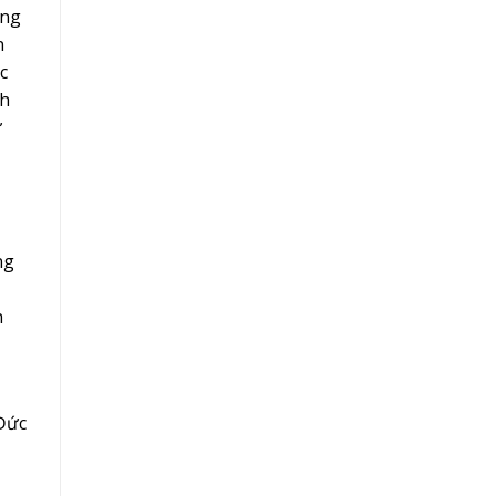
ông
n
c
ch
ư
ng
h
Đức