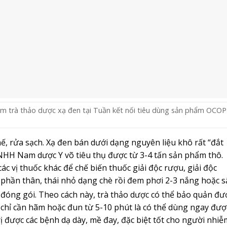
m trà thảo dược xạ đen tại Tuần kết nối tiêu dùng sản phẩm OCOP
hế, rửa sạch. Xạ đen bán dưới dạng nguyên liệu khô rất “đắt
NHH Nam dược Y võ tiêu thụ được từ 3-4 tấn sản phẩm thô.
c vị thuốc khác để chế biến thuốc giải độc rượu, giải độc
 phần thân, thái nhỏ dạng chè rồi đem phơi 2-3 nắng hoặc s
 đóng gói. Theo cách này, trà thảo dược có thể bảo quản đư
 chỉ cần hãm hoặc đun từ 5-10 phút là có thể dùng ngay đượ
rị được các bệnh dạ dày, mề đay, đặc biệt tốt cho người nhiễ