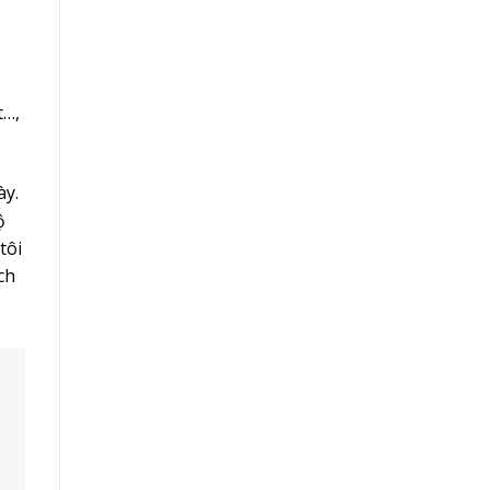
t…,
ày.
ộ
tôi
ch