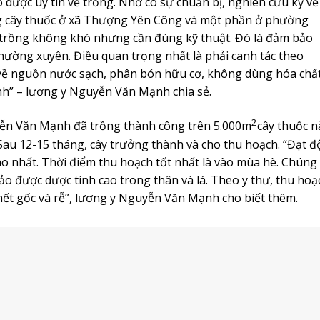
dược uy tín về trồng. Nhờ có sự chuẩn bị, nghiên cứu kỹ về
ồng cây thuốc ở xã Thượng Yên Công và một phần ở phường
trồng không khó nhưng cần đúng kỹ thuật. Đó là đảm bảo
thường xuyên. Điều quan trọng nhất là phải canh tác theo
về nguồn nước sạch, phân bón hữu cơ, không dùng hóa chấ
h” – lương y Nguyễn Văn Mạnh chia sẻ.
2
yễn Văn Mạnh đã trồng thành công trên 5.000m
cây thuốc n
 Sau 12-15 tháng, cây trưởng thành và cho thu hoạch. “Đạt đ
cao nhất. Thời điểm thu hoạch tốt nhất là vào mùa hè. Chúng 
 được dược tính cao trong thân và lá. Theo y thư, thu hoạ
hết gốc và rễ”, lương y Nguyễn Văn Mạnh cho biết thêm.