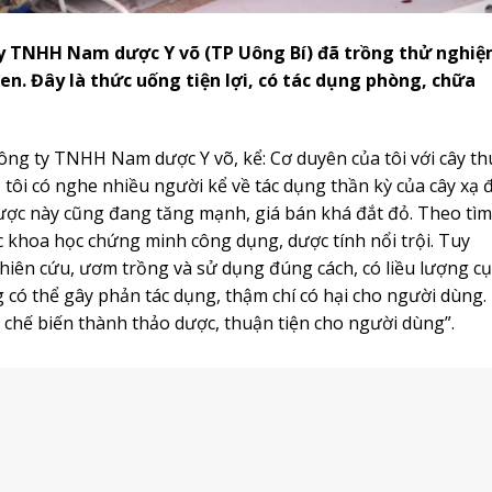
ty TNHH Nam dược Y võ (TP Uông Bí) đã trồng thử nghi
en. Đây là thức uống tiện lợi, có tác dụng phòng, chữa
g ty TNHH Nam dược Y võ, kể: Cơ duyên của tôi với cây th
 tôi có nghe nhiều người kể về tác dụng thần kỳ của cây xạ 
dược này cũng đang tăng mạnh, giá bán khá đắt đỏ. Theo tìm
c khoa học chứng minh công dụng, dược tính nổi trội. Tuy
ghiên cứu, ươm trồng và sử dụng đúng cách, có liều lượng cụ
 có thể gây phản tác dụng, thậm chí có hại cho người dùng.
à chế biến thành thảo dược, thuận tiện cho người dùng”.