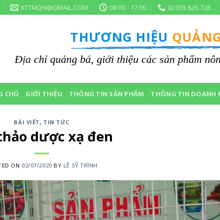
XTTMQN@GMAIL.COM
08:00 - 17:00
02033.626.728
THƯƠNG HIỆU
QUẢNG
Địa chỉ quảng bá, giới thiệu các sản phẩm n
G CHỦ
GIỚI THIỆU
THÔNG TIN SẢN PHẨM
THÔNG TIN DOANH 
BÀI VIẾT
,
TIN TỨC
thảo dược xạ đen
TED ON
02/07/2020
BY
LÊ SỸ TRÌNH