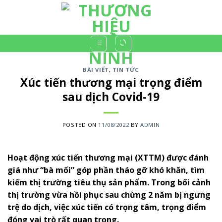
Skip
to
content
BÀI VIẾT
,
TIN TỨC
Xúc tiến thương mại trọng điểm
sau dịch Covid-19
POSTED ON
11/08/2022
BY
ADMIN
Hoạt động xúc tiến thương mại (XTTM) được đánh
giá như “bà mối” góp phần tháo gỡ khó khăn, tìm
kiếm thị trường tiêu thụ sản phẩm. Trong bối cảnh
thị trường vừa hồi phục sau chừng 2 năm bị ngưng
trệ do dịch, việc xúc tiến có trọng tâm, trọng điểm
đóng vai trò rất quan trọng.