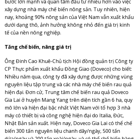
bước lớn mạnh và quan tâm đầu tư nhiều hơn vào việc
xây dựng nhà máy chế biến nông sản. Tuy nhiên, hiện
nay, khoảng 90% nông sản của Việt Nam vẫn xuất khẩu
dưới dạng thô, ảnh hưởng không nhỏ đến giá trị kinh
tế của nền nông nghiệp.
Tăng chế biến, nâng giá trị
Ông Đinh Cao Khuê-Chủ tịch Hội đồng quản trị Công ty
CP Thực phẩm xuất khẩu Đồng Giao (Doveco) cho biết:
Nhiều năm qua, công ty đã xây dựng được những vùng
nguyên liệu tập trung và các nhà máy chế biến rau quả
hiện đại. Đơn cử, Trung tâm chế biến rau quả Doveco
Gia Lai ở huyện Mang Yang trên diện tích gần 6 ha, quy
mô lớn và hiện đại bậc nhất Việt Nam với tổ hợp 3 nhà
máy có thiết bị và công nghệ hiện đại do Italia, Đức,
Nhật Bản sản xuất. Hiện nay, Doveco Gia Lai có thể chế
biến 300 tấn nguyên liệu chanh dây/ngày, 500 tấn
dứa/ngày và 200 tấn xoài/ngày, và có thể chế biến hàng