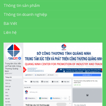
THÔNG TIN LIÊN HỆ
SỞ CÔNG THƯƠNG QUẢNG NINH
Trung tâm Xúc tiến và Phát triển Công Thương
Quảng Ninh
Địa chỉ:
Cầu I, P.Cao Xanh, TP.Hạ Long, Quảng Ninh
Điện thoại:
0203.247.6066
Email: Qni.cpit@gmail.com