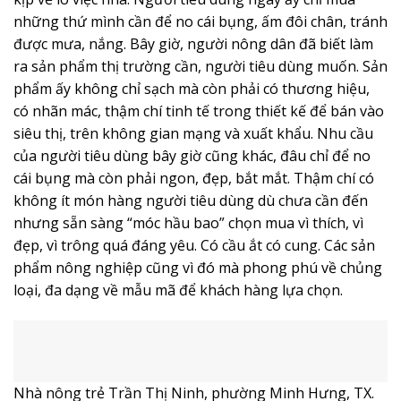
dân cư đông khiến tiếng rao, tiếng gõ lọt thỏm trong
thanh âm của phố thị. Ngày ấy, người nông dân bán cái
mình có, cái mình làm ra để đổi lấy những cái mình chưa
có nhằm đáp ứng nhu cầu của cuộc sống. Mọi thứ
người nông dân làm ra đều cho vào thúng, mẹt, rổ
mang ra chợ quê bán. Giá bao nhiêu cũng bán để còn
kịp về lo việc nhà. Người tiêu dùng ngày ấy chỉ mua
những thứ mình cần để no cái bụng, ấm đôi chân, tránh
được mưa, nắng. Bây giờ, người nông dân đã biết làm
ra sản phẩm thị trường cần, người tiêu dùng muốn. Sản
phẩm ấy không chỉ sạch mà còn phải có thương hiệu,
có nhãn mác, thậm chí tinh tế trong thiết kế để bán vào
siêu thị, trên không gian mạng và xuất khẩu. Nhu cầu
của người tiêu dùng bây giờ cũng khác, đâu chỉ để no
cái bụng mà còn phải ngon, đẹp, bắt mắt. Thậm chí có
không ít món hàng người tiêu dùng dù chưa cần đến
nhưng sẵn sàng “móc hầu bao” chọn mua vì thích, vì
đẹp, vì trông quá đáng yêu. Có cầu ắt có cung. Các sản