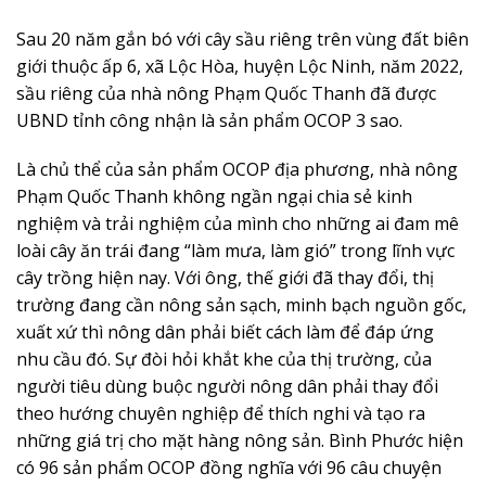
Các nhân công trong nông trại dưa lưới của nhà nông
Trần Thị Ninh phân loại sản phẩm để cung cấp ra thị
trường
Thời buổi truyền thông đa phương tiện, sản phẩm
nông nghiệp đâu chỉ đánh vào tâm thức người tiêu
dùng bằng âm thanh lốc cốc, leng keng mà còn thu hút
người tiêu dùng từ màu sắc, biểu tượng, thương hiệu.
Chất lượng sản phẩm phải uy tín. Nông dân bây giờ
không chỉ biết làm ra sản phẩm mà còn phải biết tiếp
thị, bán hàng để nâng cao giá trị cho sản phẩm nông
nghiệp mình đã “một nắng hai sương” làm ra.