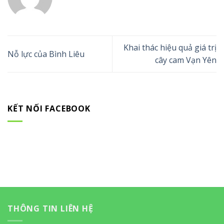
cả xã, cả huyện và xa hơn là cho cả tỉnh và đất nước.
9.710 ha đất canh tác nông nghiệp sạch, nông nghiệp
hữu cơ của Bình Phước đã và đang nói lên điều đó.
Tiếp nối thành quả của những sản phẩm nông nghiệp
mang thương hiệu Bình Phước, vụ mùa này còn có 500
ha sầu riêng đã được cấp mã số vùng trồng của tỉnh
Bình Phước lần đầu tiên được xuất khẩu chính ngạch.
Hàng trăm nhà nông đang háo hức, kỳ vọng, đặt trọn
niềm tin vào giá trị của trái sầu riêng mang thương
hiệu Bình Phước cạnh tranh sòng phẳng với thị trường
trái cây của thế giới. Thành quả ấy là cả một quá trình
của nhà nông cùng với các cơ quan chức năng Bình
Phước dày công “vun xới” bằng niềm tin mãnh liệt vào
nền nông nghiệp xanh, nông nghiệp tuần hoàn đa giá
trị cho mỗi sản phẩm nông nghiệp.
Theo baobinhphuoc.com.vn