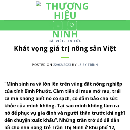
Skip
to
content
BÀI VIẾT
,
TIN TỨC
Khát vọng giá trị nông sản Việt
POSTED ON
22/02/2023
BY
LÊ SỸ TRÌNH
“Mình sinh ra và lớn lên trên vùng đất nông nghiệp
của tỉnh Bình Phước. Cầm tiền đi mua mớ rau, trái
cà mà không biết nó có sạch, có đảm bảo cho sức
khỏe của mình không. Tại sao mình không làm ra
nó để phục vụ gia đình và người thân trước khi nghĩ
đến chuyện xuất khẩu”. Những trăn trở đó đã dẫn
lối cho nhà nông trẻ Trần Thị Ninh ở khu phố 12,