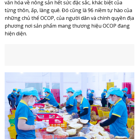
Khát vọng của những giá trị
Sau 20 năm gắn bó với cây sầu riêng trên vùng đất biên
giới thuộc ấp 6, xã Lộc Hòa, huyện Lộc Ninh, năm 2022,
sầu riêng của nhà nông Phạm Quốc Thanh đã được
UBND tỉnh công nhận là sản phẩm OCOP 3 sao.
Là chủ thể của sản phẩm OCOP địa phương, nhà nông
Phạm Quốc Thanh không ngần ngại chia sẻ kinh
nghiệm và trải nghiệm của mình cho những ai đam mê
loài cây ăn trái đang “làm mưa, làm gió” trong lĩnh vực
cây trồng hiện nay. Với ông, thế giới đã thay đổi, thị
trường đang cần nông sản sạch, minh bạch nguồn gốc,
xuất xứ thì nông dân phải biết cách làm để đáp ứng
nhu cầu đó. Sự đòi hỏi khắt khe của thị trường, của
người tiêu dùng buộc người nông dân phải thay đổi
theo hướng chuyên nghiệp để thích nghi và tạo ra