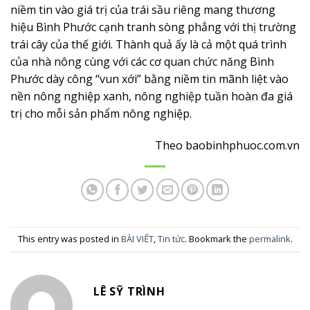
OCOP đã góp phần đưa hình ảnh địa phương, đất nước
vượt qua ranh giới hành chính để đi đến muôn phương.
Nhìn vào chiều sâu của nông sản, cách bán một sản
phẩm, một dịch vụ cũng là cách để giới thiệu, quảng bá
hình ảnh gia đình, người thân, địa phương, đất nước
mình với bạn bè khắp năm châu.
Không biết do vô tình hay cố ý của tạo hóa mà những
ngày tết cổ truyền của dân tộc lại rơi đúng vào thời
điểm trăm hoa đua nở, trăm cây thay lá mới. Đặc biệt
với Bình Phước, là thời điểm những cây công nghiệp dài
ngày như điều, cao su và các loại cây ăn trái như sầu
riêng, bưởi, xoài… đua nhau đâm chồi, nảy lộc, khoe sắc
cùng muôn hoa. Những nhà nông bây giờ không còn
canh tác, trồng trọt theo kiểu một luống cho gia đình,
một luống để bán. Không còn cảnh “đèn nhà ai nấy tỏ”
mà họ đã biết đoàn kết, cùng nhau xây dựng, làm nên
sản phẩm nông nghiệp mang thương hiệu cho cả làng,