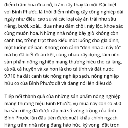
Công nhân Công ty TNHH Minh Hàng, xã Đức Liễu,
huyện Bù Đăng phân loại và xử lý sầu riêng trước khi
cấp đông để xuất khẩu sang thị trường Trung Quốc
Tự hào vì các sản phẩm OCOP đã giúp doanh nghiệp
tăng doanh thu, đóng góp vào nguồn thu ngân sách.
Tự hào vì đã giúp bao người lao động từ vùng quê đến
thành thị có việc làm. Tự hào vì thông qua sản phẩm