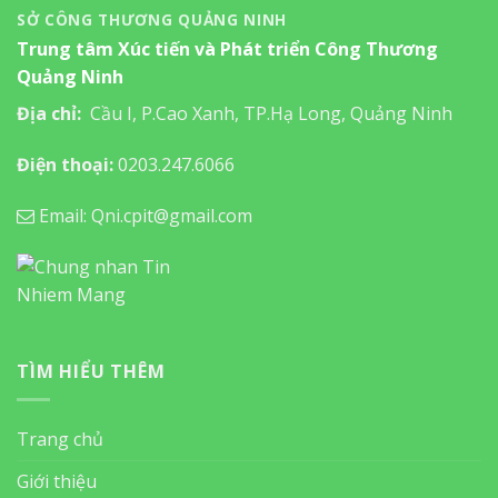
This entry was posted in
BÀI VIẾT
,
Tin tức
. Bookmark the
permalink
.
LÊ SỸ TRÌNH
Khai thác hiệu quả giá trị
Nỗ lực của Bình Liêu
cây cam Vạn Yên
KẾT NỐI FACEBOOK