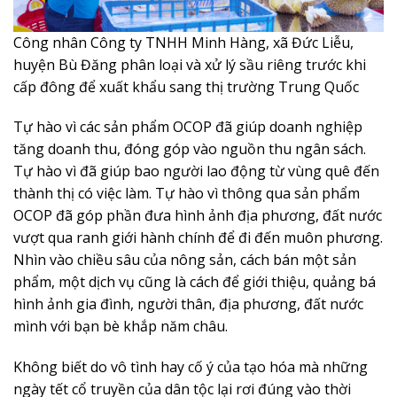
những giá trị cho mặt hàng nông sản. Bình Phước hiện
có 96 sản phẩm OCOP đồng nghĩa với 96 câu chuyện
văn hóa về nông sản hết sức đặc sắc, khác biệt của
từng thôn, ấp, làng quê. Đó cũng là 96 niềm tự hào của
những chủ thể OCOP, của người dân và chính quyền địa
phương nơi sản phẩm mang thương hiệu OCOP đang
hiện diện.