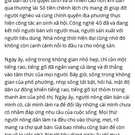
sản sạch, đảm bảo chất lượng từ người sản xuất.
Những năm trước, 2 ha bưởi da xanh và 3 ha vú sữa
hoàng kim đến mùa thu hoạch, chị Giang đều gọi
thương lái đến tận vườn để bán. Giá cả do thương lái
định đoạt theo kiểu thuận mua, vừa bán. Còn hiện tại,
chị ở nhà livestream vẫn bán hết sản phẩm của vụ mùa,
giá bán do chị quyết định và dĩ nhiên cao hơn khi bán
qua thương lái. Số tiền chênh lệch chị mang đi giúp đỡ
người nghèo và cùng chính quyền địa phương thực
hiện công tác an sinh xã hội. Công nghệ 4.0 đã và đang
kết nối người bán với người mua, người sản xuất với
người tiêu dùng. Nhà nông thời hiện đại cũng nhờ đó
không còn canh cánh nỗi lo đầu ra cho nông sản.
Ngày ấy, sống trong không gian nhỏ hẹp, chỉ cần một
tiếng rao, tiếng gõ đã ngân vang cả làng và đi thẳng
vào tâm thức của mọi người. Bây giờ, sống trong không
gian của phố phường, nhịp sống tất bật, hối hả, mật độ