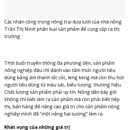
Nắm bắt nhu cầu tâm lý khách hàng, nhà nông trẻ Trần
Thị Ninh ở khu phố 12, phường Minh Hưng, thị xã
Chơn Thành đã đầu tư cả tỷ đồng để xây dựng mô hình
trồng dưa lưới theo quy trình chuẩn hữu cơ. Luôn đảm
bảo chất lượng, uy tín nên sản phẩm của chị được
doanh nghiệp, người tiêu dùng thu mua tại vườn cao
hơn giá thị trường từ 10-20%. Thậm chí có thời điểm
không có sản phẩm để bán. Tất cả nguồn nông sản của
chị được sản xuất theo đơn đặt hàng của doanh
nghiệp, theo nhu cầu người tiêu dùng. Nhờ vậy mà dưa
lưới chị làm ra không phải lo đầu ra và giá cả.