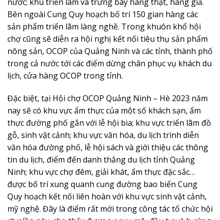
nước; khu triển lãm và trưng bày hàng thật, hàng giả.
Bên ngoài Cung Quy hoạch bố trí 150 gian hàng các
sản phẩm triển lãm làng nghề. Trong khuôn khổ hội
chợ cũng sẽ diễn ra hội nghị kết nối tiêu thụ sản phẩm
nông sản, OCOP của Quảng Ninh và các tỉnh, thành phố
trong cả nước tới các điểm dừng chân phục vụ khách du
lịch, cửa hàng OCOP trong tỉnh.
Đặc biệt, tại Hội chợ OCOP Quảng Ninh – Hè 2023 năm
nay sẽ có khu vực ẩm thực của một số khách sạn, ẩm
thực đường phố gắn với lễ hội bia; khu vực triển lãm đồ
gỗ, sinh vật cảnh; khu vực văn hóa, du lịch trình diễn
văn hóa đường phố, lễ hội sách và giới thiệu các thông
tin du lịch, điểm đến danh thắng du lịch tỉnh Quảng
Ninh; khu vực chợ đêm, giải khát, ẩm thực đặc sắc…
được bố trí xung quanh cung đường bao biển Cung
Quy hoạch kết nối liên hoàn với khu vực sinh vật cảnh,
mỹ nghệ. Đây là điểm rất mới trong công tác tổ chức hội