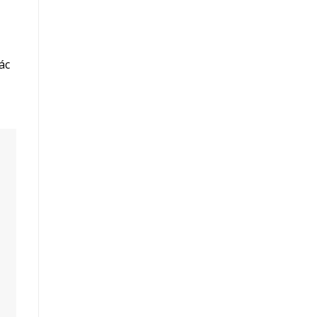
ác
tư,
n
ên;