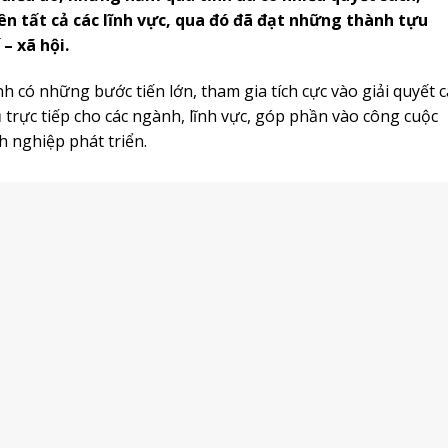
n tất cả các lĩnh vực, qua đó đã đạt những thành tựu
– xã hội.
 có những bước tiến lớn, tham gia tích cực vào giải quyết c
ụ trực tiếp cho các ngành, lĩnh vực, góp phần vào công cuộc
 nghiệp phát triển.
ng với công nghệ gốm mỏng.
iệp
 luôn tạo điều kiện tốt nhất để người nông dân tiếp cận với
o sản xuất, đặc biệt là các sản phẩm OCOP, góp phần nâng
ức cạnh tranh nông sản hàng hóa của nông dân. Tỉnh đã đầu 
riển sản phẩm thương hiệu đặc sản của tỉnh như phát triể
ồ, rau an toàn Quảng Yên, miếng dong Bình Liêu, gà Tiên Y
n phẩm OCOP… Đồng thời thu hút các doanh nghiệp trong,