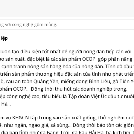
ới thiệu đàn gà Râu tại trang trại của gia đình. Ảnh: Thanh Trường
 nông nghiệp, mà các hoạt động hỗ trợ ứng dụng chuyển g
hai thực hiện đã tạo ra “làn gió mới” trong hoạt động sản
 KH&CN đã giới thiệu, cung cấp nhiều thông tin về chính sá
 như: Sở hữu trí tuệ, xây dựng thương hiệu, tiêu chuẩn và q
ng hóa, chuyển giao công nghệ; các cơ chế, chính sách hỗ t
triển các ngành công nghiệp ưu tiên; hướng dẫn xây dựng 
m ươm tạo công nghệ và doanh nghiệp KH&CN…
c các cuộc làm việc với các đơn vị thuộc Bộ KH&CN để hướn
ệc đăng ký tham gia thực hiện các chương trình KH&CN quốc 
thiện quy trình công nghệ và dây chuyền thiết bị sản xuất
nghiệp”; “Nghiên cứu đầu tư nâng cấp làm chủ dây chuyền
y biến áp phòng nổ công suất đến 1250 kvA, sử dụng trong
m”…