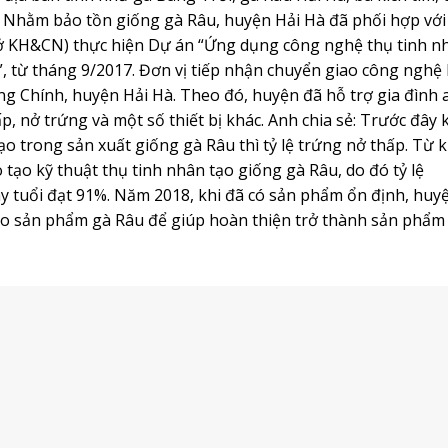
o công nghệ thông tin. Trong ảnh: Người dân xã Cẩm Hải, TP Cẩm
 của KH&CN trong thời gian qua đã đóng góp vào thành qu
nói chung và Quảng Ninh nói riêng. Tiếp tục khẳng định vai t
i, nhất là quá trình công nghiệp hóa, hiện đại hóa và hội
an hành Nghị quyết số 07-NQ/TU ngày 23/3/2017 về phát tr
í 454 tỷ đồng cho phát triển KH&CN, trong đó 80 tỷ từ nguồ
ốn đầu tư cho KH&CN và công nghệ thông tin, chiếm tỷ lệ 
 sách. Cùng với đó, 12/14 địa phương đã bố trí 16,7 tỷ đồn
ơn vị, doanh nghiệp đầu tư kinh phí để triển khai nghiên cứ
 ngành Than, trong năm 2017, tổng kinh phí đầu tư cho
hí đầu tư cho nghiên cứu sản phẩm áp dụng cho các đơn vị 