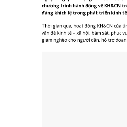
chương trình hành động về KH&CN trê
đáng khích lệ trong phát triển kinh tế 
Thời gian qua, hoạt động KH&CN của tỉnh
vấn đề kinh tế – xã hội, bám sát, phục v
giảm nghèo cho người dân, hỗ trợ doanh
Công ty TNHH gốm sứ Quang Vinh thành cô
Đồng hành cùng nông dân, doanh ngh
Nhằm cải thiện, nâng cao đời sống, tỉnh
nghiên cứu, ứng dụng tiến bộ KH&CN và
cao năng suất, chất lượng, hiệu quả, s
ứng dụng công nghệ để xây dựng, phát t
vùng trồng hoa chất lượng cao Hoành B
nâng cao chất lượng, kiểu dáng các sả