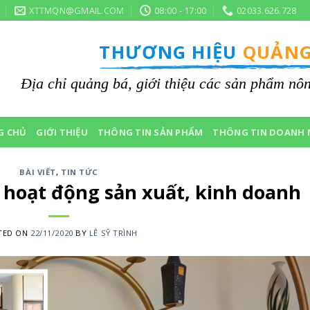
XTTMQN@GMAIL.COM
08:00 - 17:00
02033.626.728
THƯƠNG HIỆU
QUẢNG
Địa chỉ quảng bá, giới thiệu các sản phẩm n
G CHỦ
GIỚI THIỆU
THÔNG TIN SẢN PHẨM
THÔNG TIN DOANH 
BÀI VIẾT
,
TIN TỨC
g hoạt động sản xuất, kinh doanh
TED ON
22/11/2020
BY
LÊ SỸ TRÌNH