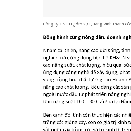
Anh Hoàng Văn Điện (ngoài cùng, bên phải) gi
(Trung tâm TT-VH Hải Hà)
Không chỉ áp dụng KH&CN vào sản xuất
KH&CN tại các doanh nghiệp được triển k
xuất, kinh doanh. Nhiều năm qua, ngành
có liên quan trực tiếp đến doanh nghiệp
chuẩn kỹ thuật, chất lượng sản phẩm hà
doanh nghiệp đổi mới công nghệ, phát 
Phát triển KH&CN; xây dựng trung tâ
Sở KH&CN cũng tích cực phối hợp tổ chứ
dẫn các tổ chức, doanh nghiệp trong vi
do Bộ KH&CN quản lý, như: Dự án “Hoàn 
gốm sứ mỹ nghệ cao cấp ở quy mô công 
công nghệ, thiết kế sản xuất hộp bộ má
khai thác hầm lò và các công trình ngầ