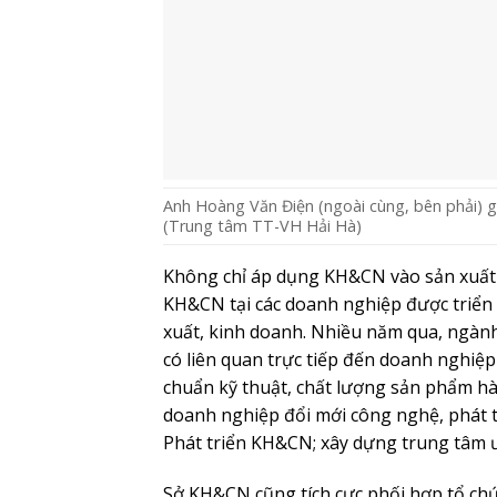
Chân giò Ba Miền Đầm Hà
THÔNG TIN LIÊN HỆ
SỞ CÔNG THƯƠNG QUẢNG NINH
Trung tâm Xúc tiến và Phát
triển Công Thương Quảng N
Địa chỉ:
Cầu I, P.Cao Xanh, TP.Hạ Long,
Quảng Ninh
Điện thoại:
0203.247.6066