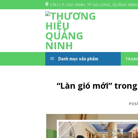
Skip
CẦU I, P.CAO XANH, TP.HẠ LONG, QUẢNG NINH
to
content
Danh mục sản phẩm
TRAN
“Làn gió mới” tron
POS