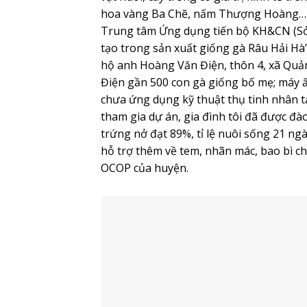
Tăng cường tiềm lực KH&CN
Quảng Ninh tiếp tục quan tâm đến đầu tư ch
Phả, tra cứu thông tin tại UBND xã.
Không thể phủ nhận vai trò quan trọng
phát triển kinh tế-xã hội của đất nước 
quan trọng của KH&CN trong giai đoạn tớ
nhập quốc tế, Quảng Ninh đã tiếp tục b
KH&CN đến năm 2020.
Theo đó, từ năm 2017 – 2018, tỉnh bố tr
vốn sự nghiệp KH&CN; 374 tỷ từ nguồn v
1,71 – 2,42% tổng chi thường xuyên ngân
để giải quyết các vấn đề KH&CN. Nhiều đ
ứng dụng phát triển KH&CN. Đặc biệt ở
KH&CN gần 30 tỷ đồng, trong đó kinh p