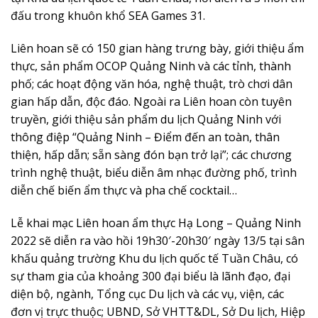
đấu trong khuôn khổ SEA Games 31.
Liên hoan sẽ có 150 gian hàng trưng bày, giới thiệu ẩm
thực, sản phẩm OCOP Quảng Ninh và các tỉnh, thành
phố; các hoạt động văn hóa, nghệ thuật, trò chơi dân
gian hấp dẫn, độc đáo. Ngoài ra Liên hoan còn tuyên
truyền, giới thiệu sản phẩm du lịch Quảng Ninh với
thông điệp “Quảng Ninh – Điểm đến an toàn, thân
thiện, hấp dẫn; sẵn sàng đón bạn trở lại”; các chương
trình nghệ thuật, biểu diễn âm nhạc đường phố, trình
diễn chế biến ẩm thực và pha chế cocktail…
Lễ khai mạc Liên hoan ẩm thực Hạ Long – Quảng Ninh
2022 sẽ diễn ra vào hồi 19h30′-20h30′ ngày 13/5 tại sân
khấu quảng trường Khu du lịch quốc tế Tuần Châu, có
sự tham gia của khoảng 300 đại biểu là lãnh đạo, đại
diện bộ, ngành, Tổng cục Du lịch và các vụ, viện, các
đơn vị trực thuộc; UBND, Sở VHTT&DL, Sở Du lịch, Hiệp