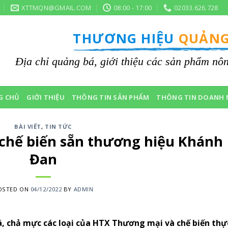
XTTMQN@GMAIL.COM
08:00 - 17:00
02033.626.728
THƯƠNG HIỆU
QUẢNG
Địa chỉ quảng bá, giới thiệu các sản phẩm n
G CHỦ
GIỚI THIỆU
THÔNG TIN SẢN PHẨM
THÔNG TIN DOANH 
BÀI VIẾT
,
TIN TỨC
chế biến sẵn thương hiệu Khánh
Đan
OSTED ON
04/12/2022
BY
ADMIN
 chả mực các loại của HTX Thương mại và chế biến thự