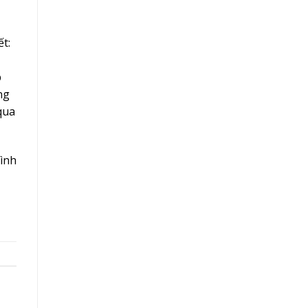
t:
p
ng
qua
ình