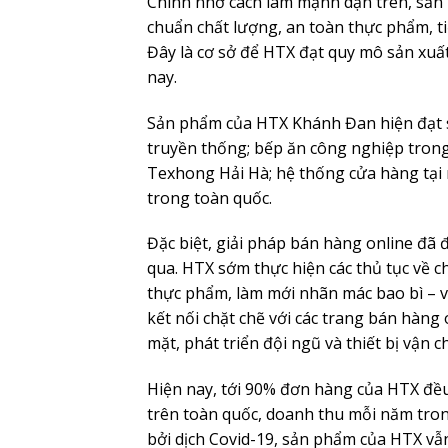
Chính nhờ cách làm mạnh dạn trên, sản
chuẩn chất lượng, an toàn thực phẩm, t
Đây là cơ sở để HTX đạt quy mô sản xuất
nay.
Sản phẩm của HTX Khánh Đan hiện đạt sả
truyền thống; bếp ăn công nghiệp tron
Texhong Hải Hà; hệ thống cửa hàng tại 
trong toàn quốc.
Đặc biệt, giải pháp bán hàng online đã 
qua. HTX sớm thực hiện các thủ tục về 
thực phẩm, làm mới nhãn mác bao bì – vố
kết nối chặt chẽ với các trang bán hàn
mặt, phát triển đội ngũ và thiết bị vận
Hiện nay, tới 90% đơn hàng của HTX đề
trên toàn quốc, doanh thu mỗi năm tro
bởi dịch Covid-19, sản phẩm của HTX vẫ