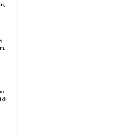
ệm,
uy
ẩm,
ảo
 đi