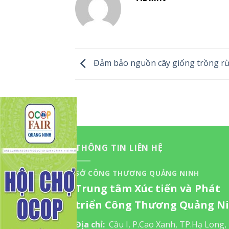
Đảm bảo nguồn cây giống trồng r
THÔNG TIN LIÊN HỆ
SỞ CÔNG THƯƠNG QUẢNG NINH
Trung tâm Xúc tiến và Phát
triển Công Thương Quảng N
Địa chỉ:
Cầu I, P.Cao Xanh, TP.Hạ Long,