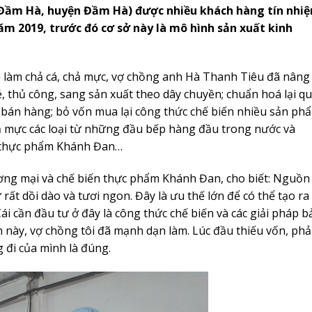
 Đầm Hà, huyện Đầm Hà) được nhiều khách hàng tín nhi
ăm 2019, trước đó cơ sở này là mô hình sản xuất kinh
ề làm chả cá, chả mực, vợ chồng anh Hà Thanh Tiêu đã nâng
ẻ, thủ công, sang sản xuất theo dây chuyền; chuẩn hoá lại q
 bán hàng; bỏ vốn mua lại công thức chế biến nhiều sản ph
hả mực các loại từ những đầu bếp hàng đầu trong nước và
n thực phẩm Khánh Đan…
ng mại và chế biến thực phẩm Khánh Đan, cho biết: Nguồn
rất dồi dào và tươi ngon. Đây là ưu thế lớn để có thể tạo ra
ái cần đầu tư ở đây là công thức chế biến và các giải pháp b
này, vợ chồng tôi đã mạnh dạn làm. Lúc đầu thiếu vốn, phải
 đi của mình là đúng.