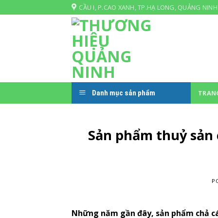
Skip
CẦU I, P.CAO XANH, TP.HẠ LONG, QUẢNG NINH
to
content
Danh mục sản phẩm
TRAN
Sản phẩm thuỷ sản 
P
Những năm gần đây, sản phẩm chả cá,