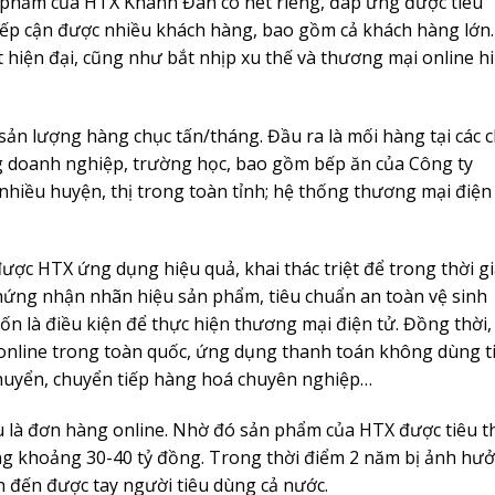
 phẩm của HTX Khánh Đan có nét riêng, đáp ứng được tiêu
iếp cận được nhiều khách hàng, bao gồm cả khách hàng lớn.
 hiện đại, cũng như bắt nhịp xu thế và thương mại online h
n lượng hàng chục tấn/tháng. Đầu ra là mối hàng tại các 
g doanh nghiệp, trường học, bao gồm bếp ăn của Công ty
nhiều huyện, thị trong toàn tỉnh; hệ thống thương mại điện
được HTX ứng dụng hiệu quả, khai thác triệt để trong thời g
chứng nhận nhãn hiệu sản phẩm, tiêu chuẩn an toàn vệ sinh
n là điều kiện để thực hiện thương mại điện tử. Đồng thời,
g online trong toàn quốc, ứng dụng thanh toán không dùng t
 chuyển, chuyển tiếp hàng hoá chuyên nghiệp…
u là đơn hàng online. Nhờ đó sản phẩm của HTX được tiêu t
ng khoảng 30-40 tỷ đồng. Trong thời điểm 2 năm bị ảnh hư
n đến được tay người tiêu dùng cả nước.