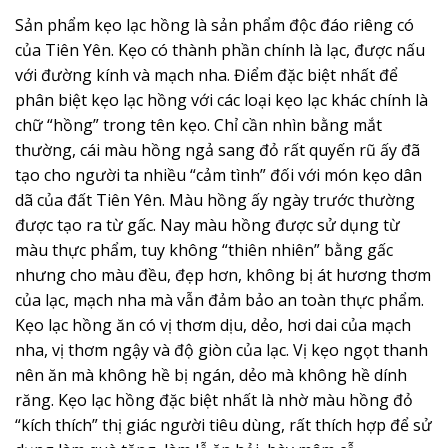
Sản phẩm kẹo lạc hồng là sản phẩm độc đáo riêng có
của Tiên Yên. Kẹo có thành phần chính là lạc, được nấu
với đường kính và mạch nha. Điểm đặc biệt nhất để
phân biệt kẹo lạc hồng với các loại kẹo lạc khác chính là
chữ “hồng” trong tên kẹo. Chỉ cần nhìn bằng mắt
thường, cái màu hồng ngả sang đỏ rất quyến rũ ấy đã
tạo cho người ta nhiều “cảm tình” đối với món kẹo dân
dã của đất Tiên Yên. Màu hồng ấy ngày trước thường
được tạo ra từ gấc. Nay màu hồng được sử dụng từ
màu thực phẩm, tuy không “thiên nhiên” bằng gấc
nhưng cho màu đều, đẹp hơn, không bị át hương thơm
của lạc, mạch nha mà vẫn đảm bảo an toàn thực phẩm.
Kẹo lạc hồng ăn có vị thơm dịu, dẻo, hơi dai của mạch
nha, vị thơm ngậy và độ giòn của lạc. Vị kẹo ngọt thanh
nên ăn mà không hề bị ngán, dẻo mà không hề dính
răng. Kẹo lạc hồng đặc biệt nhất là nhờ màu hồng đỏ
“kích thích” thị giác người tiêu dùng, rất thích hợp để sử