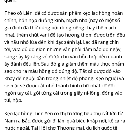
Theo cô Liên, để có được sản phẩm kẹo lạc hồng hoàn
chỉnh, hỗn hợp đường kính, mạch nha (nay có một số
gia đình đã thử dùng bột dong riềng thay thế mạch
nha), thêm chút vani để tạo hương thơm được trộn đều
và nấu nhỏ lửa đến khi đặc sánh lại. Lạc đã rang chín
tới, vừa đủ độ giòn nhưng vẫn phải đảm bảo độ ngậy,
sàng sảy kỹ càng vỏ được cho vào hỗn hợp dẻo quánh
ấy đánh đều lên. Sau đó gia giảm thêm màu thực phẩm
sao cho ra màu hồng đỏ đúng độ. Tất cả được đổ vào
khay để nguội dần trong nhiệt độ phòng. Kẹo nguội và
se mặt sẽ được cắt nhỏ thành hình chữ nhật cỡ đốt
ngón tay cái, gói từng cái trong giấy ni-lông, đóng vào
túi, hộp.
Kẹo lạc hồng Tiên Yên có thị trường tiêu thụ rất lớn từ
Nam ra Bắc, được gửi đi làm quà biếu khắp nơi, kể cả ra
nước ngoài. Tại Hội chợ Thương mại, du lịch quốc tế