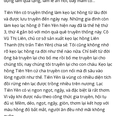
dụng làm quà tặng, làm lễ ăn hỏi, bày mâm cỗ…
Tiên Yên có truyền thống làm kẹo lạc hồng từ lâu đời
và được lưu truyền đến ngày nay. Những gia đình còn
làm kẹo lạc hồng ở Tiên Yên hiện nay đã là thế hệ thứ
3, thứ 4 gắn bó với món quà quê truyền thống này. Cô
Vũ Thị Liên, chủ cơ sở sản xuất kẹo lạc hồng Liên
Thanh (thị trấn Tiên Yên) chia sẻ: Tôi cũng không nhớ
rõ kẹo lạc hồng ra đời như thế nào nữa. Chỉ biết từ đời
ông bà truyền lại cho bố mẹ rồi bố mẹ truyền lại cho
chúng tôi, nay chúng tôi truyền lại cho con cháu. Kẹo lạc
hồng Tiên Yên cứ cha truyền con nối mà đi sâu vào
lòng người như thế. Tiên Yên là vùng có nhiều diện tích
đồi rừng nên lạc được trồng nhiều trên nương. Lạc
Tiên Yên có vị ngon ngọt, ngậy, và đặc biệt là rất thơm.
Vì vậy khi được nấu theo công thức gia truyền, hội tụ
đủ vị: Mềm, dẻo, ngọt, ngậy, giòn, thơm lại kết hợp với
màu hồng đỏ bắt mắt, người ăn đều nhớ mãi không
quên…