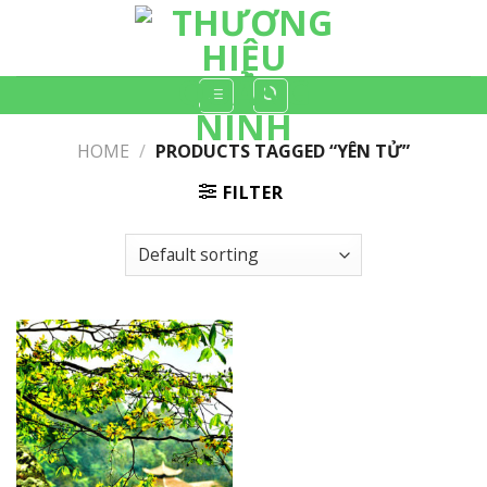
Skip
to
content
HOME
/
PRODUCTS TAGGED “YÊN TỬ”
FILTER