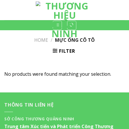
Skip
to
content
HOME
/
MỰC ỐNG CÔ TÔ
FILTER
No products were found matching your selection.
THÔNG TIN LIÊN HỆ
SỞ CÔNG THƯƠNG QUẢNG NINH
Trung tâm Xúc tiến và Phát triển Công Thương