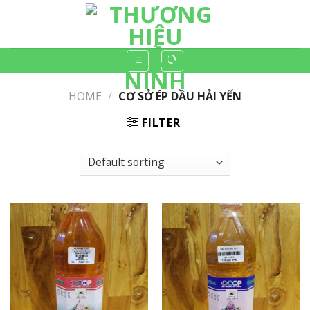
Skip
to
content
HOME
/
CƠ SỞ ÉP DẦU HẢI YẾN
FILTER