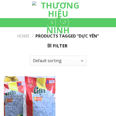
Skip
to
content
HOME
/
PRODUCTS TAGGED “DỰC YÊN”
FILTER