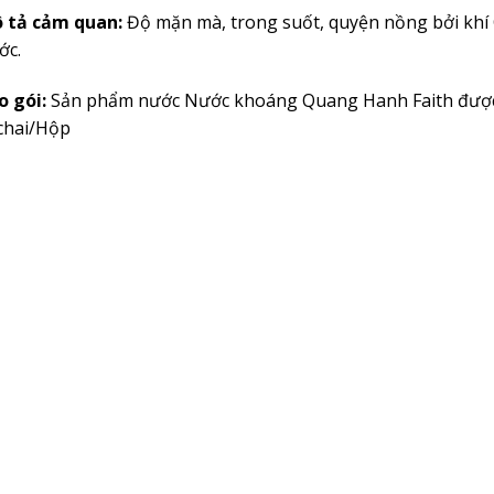
 tả cảm quan:
Độ mặn mà, trong suốt, quyện nồng bởi khí
ớc.
o gói:
Sản phẩm nước Nước khoáng Quang Hanh Faith được đ
chai/Hộp