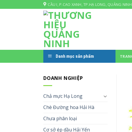
Skip
CẦU I, P.CAO XANH, TP.HẠ LONG, QUẢNG NINH
to
content
Danh mục sản phẩm
TRAN
DOANH NGHIỆP
Chả mực Hạ Long
Chè Đường hoa Hải Hà
Chưa phân loại
Cơ sở ép dầu Hải Yến