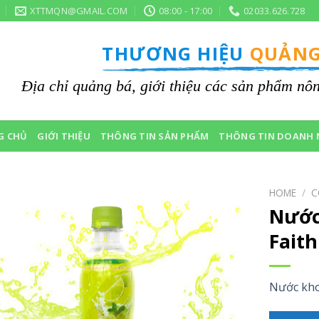
XTTMQN@GMAIL.COM
08:00 - 17:00
02033.626.728
THƯƠNG HIỆU
QUẢNG
Địa chỉ quảng bá, giới thiệu các sản phẩm n
G CHỦ
GIỚI THIỆU
THÔNG TIN SẢN PHẨM
THÔNG TIN DOANH 
HOME
/
C
Nước
Fait
Nước kho