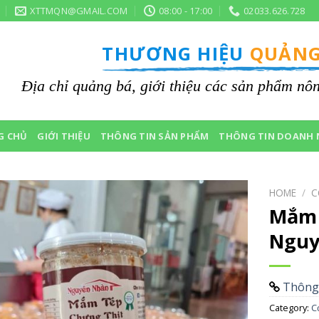
XTTMQN@GMAIL.COM
08:00 - 17:00
02033.626.728
THƯƠNG HIỆU
QUẢNG
Địa chỉ quảng bá, giới thiệu các sản phẩm n
G CHỦ
GIỚI THIỆU
THÔNG TIN SẢN PHẨM
THÔNG TIN DOANH 
HOME
/
C
Mắm 
Nguy
Thông 
Category:
C