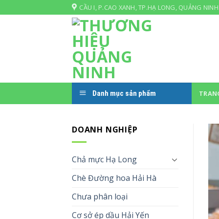
Skip
CẦU I, P.CAO XANH, TP.HẠ LONG, QUẢNG NINH
to
content
Danh mục sản phẩm
TRAN
DOANH NGHIỆP
Chả mực Hạ Long
Chè Đường hoa Hải Hà
Chưa phân loại
Cơ sở ép dầu Hải Yến