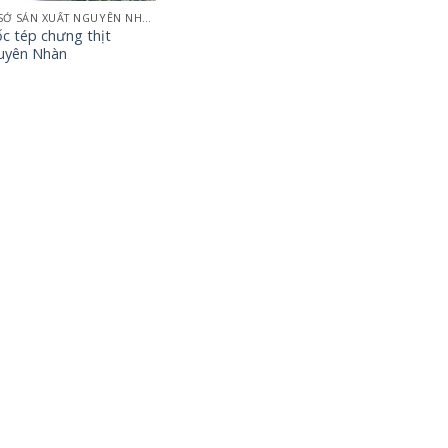
CƠ SỞ SẢN XUẤT NGUYÊN NHÀN
c tép chưng thịt
uyên Nhàn