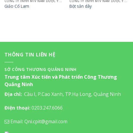
CÔNG TY TNHH MTV NAM DƯỢC Y VÕ
CÔNG TY TNHH MTV NAM DƯỢC Y VÕ
Giảo Cổ Lam
Bột sắn dây
THÔNG TIN LIÊN HỆ
SỞ CÔNG THƯƠNG QUẢNG NINH
Trung tâm Xúc tiến và Phát triển Công Thương
Quảng Ninh
Địa chỉ:
Cầu I, P.Cao Xanh, TP.Hạ Long, Quảng Ninh
Điện thoại:
0203.247.6066
Email: Qni.cpit@gmail.com