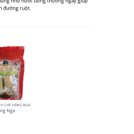
ử dụng như nước uống thường ngày giúp
nh đường ruột.
HH CHÈ HẰNG NGA
ằng Nga