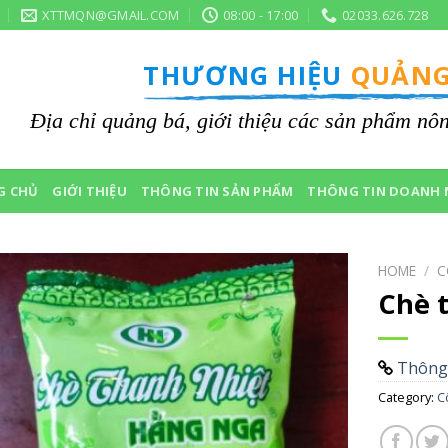
XTTMQN@GMAIL.COM
08:00 - 17:00
02033.626.728
THƯƠNG HIỆU
QUẢNG
Địa chỉ quảng bá, giới thiệu các sản phẩm n
G CHỦ
GIỚI THIỆU
THÔNG TIN SẢN PHẨM
THÔNG TIN DOANH 
HOME
/
C
Chè 
Thông 
Category:
C