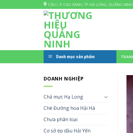
Skip
CẦU I, P.CAO XANH, TP.HẠ LONG, QUẢNG NINH
to
content
Danh mục sản phẩm
TRAN
DOANH NGHIỆP
Chả mực Hạ Long
Chè Đường hoa Hải Hà
Chưa phân loại
Cơ sở ép dầu Hải Yến