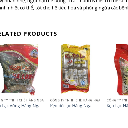
 vị nhẫn nhẹ, ngọt hậu dễ uống. Trà Thanh Nhiệt có thể s
anh nhiệt cơ thể, tốt cho hệ tiêu hóa và phòng ngừa các bệ
ELATED PRODUCTS
+
+
+
G TY TNHH CHÈ HẰNG NGA
CÔNG TY TNHH CHÈ HẰNG NGA
CÔNG TY TN
o Lạc Vừng Hằng Nga
Kẹo dồi lạc Hằng Nga
Kẹo Lạc H