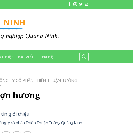
 NINH
ông nghiệp Quảng Ninh.
NGHIỆP
BÀI VIẾT
LIÊN HỆ
ÔNG TY CỔ PHẦN THIÊN THUẬN TƯỜNG
NH
 lợn hương
tin giới thiệu
ông ty cổ phần Thiên Thuận Tường Quảng Ninh