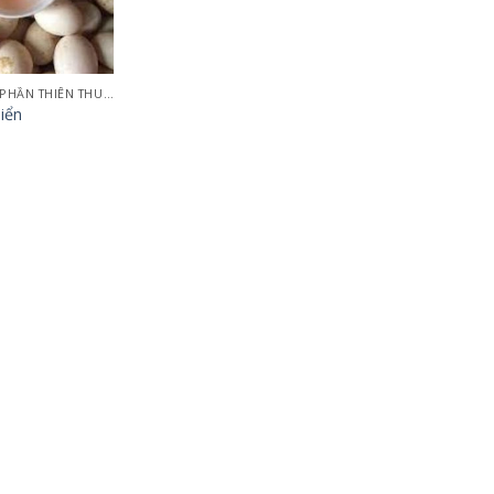
CÔNG TY CỔ PHẦN THIÊN THUẬN TƯỜNG QUẢNG NINH
iển