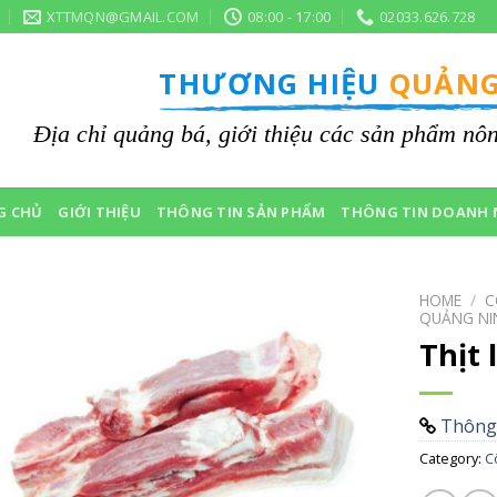
XTTMQN@GMAIL.COM
08:00 - 17:00
02033.626.728
THƯƠNG HIỆU
QUẢNG
Địa chỉ quảng bá, giới thiệu các sản phẩm n
G CHỦ
GIỚI THIỆU
THÔNG TIN SẢN PHẨM
THÔNG TIN DOANH 
HOME
/
C
QUẢNG NI
Thịt
Thông 
Category:
C