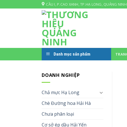
Skip
CẦU I, P.CAO XANH, TP.HẠ LONG, QUẢNG NINH
to
content
Danh mục sản phẩm
TRAN
DOANH NGHIỆP
Chả mực Hạ Long
Chè Đường hoa Hải Hà
Chưa phân loại
Cơ sở ép dầu Hải Yến