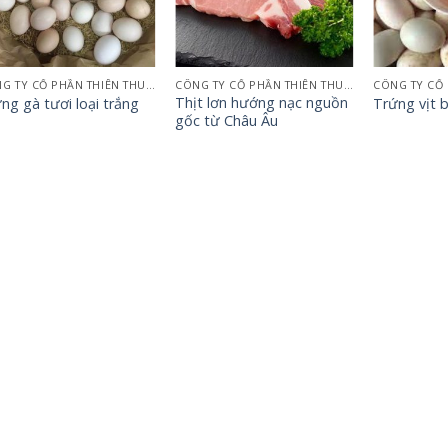
+
+
+
CÔNG TY CỔ PHẦN THIÊN THUẬN TƯỜNG QUẢNG NINH
CÔNG TY CỔ PHẦN THIÊN THUẬN TƯỜNG QUẢNG NINH
Thịt lơn hướng nạc nguồn
ng gà tươi loại trắng
Trứng vịt b
gốc từ Châu Âu